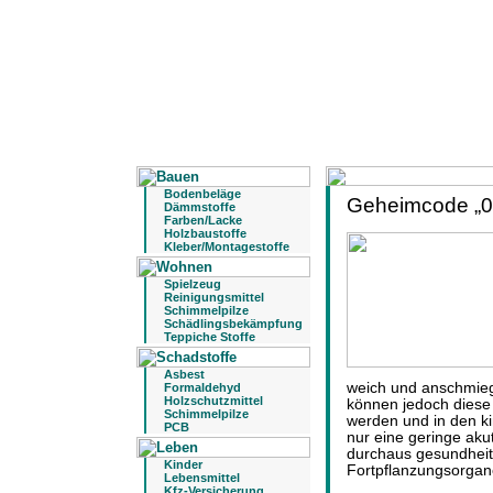
Bodenbeläge
Geheimcode „0
Dämmstoffe
Farben/Lacke
Holzbaustoffe
Kleber/Montagestoffe
Spielzeug
Reinigungsmittel
Schimmelpilze
Schädlingsbekämpfung
Teppiche Stoffe
Asbest
weich und anschmie
Formaldehyd
Holzschutzmittel
können jedoch diese
Schimmelpilze
werden und in den k
PCB
nur eine geringe aku
durchaus gesundheit
Kinder
Fortpflanzungsorgan
Lebensmittel
Kfz-Versicherung