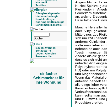
Angesichts der Tats
Kosmetik
Textilien
Nuckel-
Spielzeug
aus
Kleinkinder
im Angebo
Großeltern zunehmen
Allergien allgemein
an, welche Erzeugni
Hausstauballergie
Kontaktallergie
Dazu folgende Hinwe
Nahrungsmittelallergie
Schimmelpilzallergie
Manche Hersteller ha
oder "Vinyl" gekennz
Mitte eines aus Pfei
sich um PVC handelt.
anderes
Kleinkinder
sollte man lieber im 
Bauen, Wohnen
nehmen es auch dan
Schadstoffe
"bestimmungsgemäß" 
Leben, Allergien
Andere als die gena
Pressearchiv
dass es sich nicht u
unbedenklich eingesc
Polyethylenterephtha
HD) oder um Polystyr
einfacher
und Magarinebecher
Wenn das Material d
Schimmeltest für
aufweist, handelt es
Ihre Wohnung
allerdings lieber ver
Kennzeichnungspflic
Verkaufspersonal daz
kann, sollte man auch
und zu umwelt- und g
Produkten greifen.