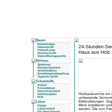
Bodenbeläge
24-Stunden-Serv
Dämmstoffe
Farben/Lacke
Haus aus Holz
Holzbaustoffe
Kleber/Montagestoffe
Spielzeug
Reinigungsmittel
Schimmelpilze
Schädlingsbekämpfung
Teppiche Stoffe
Asbest
Formaldehyd
Holzschutzmittel
Holzbaubranche ein 
Schimmelpilze
PCB
umfassende Vormontag
Elektroleitungen. So
Werk installieren un
Kinder
Lebensmittel
werden. Die zum Pat
Kfz-Versicherung