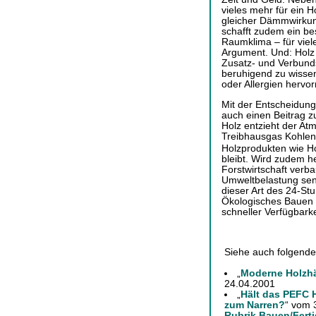
vieles mehr für ein 
gleicher Dämmwirkun
schafft zudem ein b
Raumklima – für viel
Argument. Und: Holz 
Zusatz- und Verbunds
beruhigend zu wissen
oder Allergien hervorr
Mit der Entscheidung 
auch einen Beitrag 
Holz entzieht der At
Treibhausgas Kohlen
Holzprodukten wie H
bleibt. Wird zudem h
Forstwirtschaft verba
Umweltbelastung senk
dieser Art des 24-St
Ökologisches Bauen
schneller Verfügbark
Siehe auch folgende
„
Moderne Holzhä
24.04.2001
„
Hält das PEFC H
zum Narren?
“ vom 
Rubrik Bauen/Fert