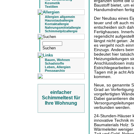
ergänzen somit die ü
Kosmetik
Baustoff bietet, um 
Textilien
Handumdrehen fertig
Allergien allgemein
Der Neubau eines Eig
Hausstauballergie
teuer und oft auch m
Kontaktallergie
entscheiden sich dah
Nahrungsmittelallergie
Schimmelpilzallergie
Fertighauses. Innerh
regendicht aufgestell
längst nicht getan: 
es vergeht noch ei
Einzugs. Anders bei
bedeutet hier tatsäch
Heizungsleitungen si
Bauen, Wohnen
Anschlussdosen instal
Schadstoffe
Leben, Allergien
Estrichlegearbeiten si
Pressearchiv
Tagen mit je acht A
kommen.
Neue, so genannte S
Grad an Vorfertigung
einfacher
vorgefertigten Wände
Schimmeltest für
Dabei garantieren die
Ihre Wohnung
Versorgungsleitungen
verbunden werden.
24-Stunden-Häuser ko
innovative Technik m
Baumaterials Holz: S
Wärmeleiter weniger
Zeit und Geld. Neben