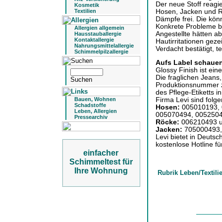
Der neue Stoff reagie
Kosmetik
Hosen, Jacken und R
Textilien
Dämpfe frei. Die kön
Konkrete Probleme be
Allergien allgemein
Angestellte hätten a
Hausstauballergie
Kontaktallergie
Hautirritationen gez
Nahrungsmittelallergie
Verdacht bestätigt, te
Schimmelpilzallergie
Aufs Label schaue
Glossy Finish ist ei
Die fraglichen Jeans
Produktionsnummer zu
des Pflege-Etiketts 
Firma Levi sind folg
Bauen, Wohnen
Schadstoffe
Hosen:
005010193, 
Leben, Allergien
005070494, 005250
Pressearchiv
Röcke:
006210493 u
Jacken:
705000493,
Levi bietet in Deutsc
kostenlose Hotline fü
einfacher
Schimmeltest für
Ihre Wohnung
Rubrik Leben/Textili