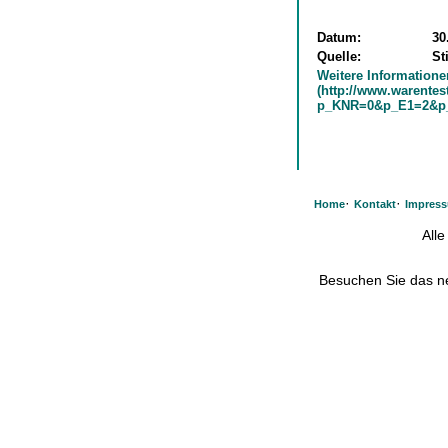
Datum:
30
Quelle:
St
Weitere Informatione
(http://www.warente
p_KNR=0&p_E1=2&p_
·
·
Home
Kontakt
Impres
All
Besuchen Sie das 