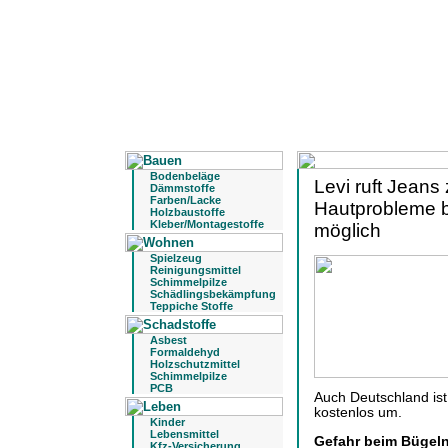
Bodenbeläge
Levi ruft Jeans
Dämmstoffe
Farben/Lacke
Hautprobleme be
Holzbaustoffe
Kleber/Montagestoffe
möglich
Spielzeug
Reinigungsmittel
Schimmelpilze
Schädlingsbekämpfung
Teppiche Stoffe
Asbest
Formaldehyd
Holzschutzmittel
Schimmelpilze
PCB
Auch Deutschland ist 
kostenlos um.
Kinder
Lebensmittel
Gefahr beim Bügel
Kfz-Versicherung