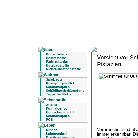
Bodenbeläge
Vorsicht vor S
Dämmstoffe
Farben/Lacke
Pistazien
Holzbaustoffe
Kleber/Montagestoffe
Spielzeug
Reinigungsmittel
Schimmelpilze
Schädlingsbekämpfung
Teppiche Stoffe
Asbest
Formaldehyd
Holzschutzmittel
Schimmelpilze
PCB
Verbraucher sind afl
Kinder
Lebensmittel
immer erkennbar. Die 
Kfz-Versicherung