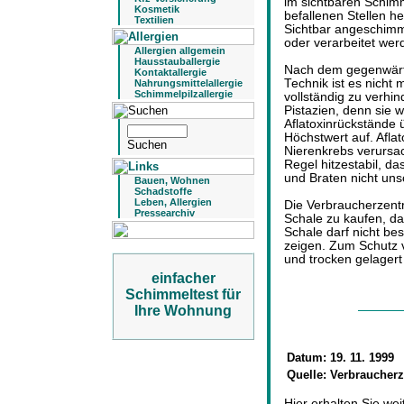
im sichtbaren Schim
Kosmetik
befallenen Stellen h
Textilien
Sichtbar angeschimm
oder verarbeitet we
Allergien allgemein
Hausstauballergie
Nach dem gegenwärti
Kontaktallergie
Technik ist es nicht 
Nahrungsmittelallergie
Schimmelpilzallergie
vollständig zu verhi
Pistazien, denn sie 
Aflatoxinrückstände 
Höchstwert auf. Afl
Nierenkrebs verursac
Regel hitzestabil, d
und Braten nicht un
Bauen, Wohnen
Schadstoffe
Leben, Allergien
Die Verbraucherzentr
Pressearchiv
Schale zu kaufen, da 
Schale darf nicht be
zeigen. Zum Schutz 
und trocken gelagert
einfacher
Schimmeltest für
Ihre Wohnung
Datum:
19. 11. 1999
Quelle:
Verbraucherz
Hier erhalten Sie we