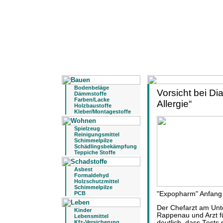
Bodenbeläge
Vorsicht bei D
Dämmstoffe
Farben/Lacke
Allergie“
Holzbaustoffe
Kleber/Montagestoffe
Spielzeug
Reinigungsmittel
Schimmelpilze
Schädlingsbekämpfung
Teppiche Stoffe
Asbest
Formaldehyd
Holzschutzmittel
Schimmelpilze
"Expopharm" Anfang 
PCB
Der Chefarzt am Unt
Kinder
Rappenau und Arzt f
Lebensmittel
deutlich, dass Tests 
Kfz-Versicherung