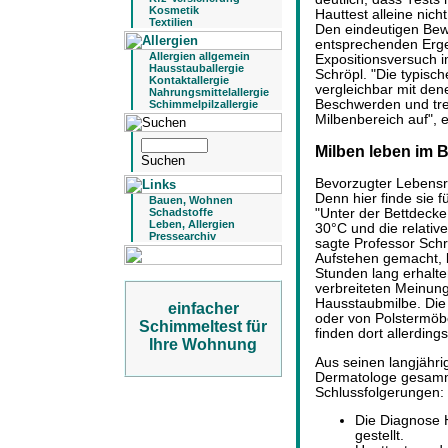
Kosmetik
Hauttest alleine nich
Textilien
Den eindeutigen Bewei
entsprechenden Erge
Allergien allgemein
Expositionsversuch i
Hausstauballergie
Schröpl. "Die typisc
Kontaktallergie
vergleichbar mit de
Nahrungsmittelallergie
Beschwerden und tret
Schimmelpilzallergie
Milbenbereich auf", e
Milben leben im 
Bevorzugter Lebensr
Denn hier finde sie 
Bauen, Wohnen
Schadstoffe
"Unter der Bettdecke
Leben, Allergien
30°C und die relative
Pressearchiv
sagte Professor Schr
Aufstehen gemacht, 
Stunden lang erhalt
verbreiteten Meinung
Hausstaubmilbe. Die
einfacher
oder von Polstermöbe
Schimmeltest für
finden dort allerdin
Ihre Wohnung
Aus seinen langjähri
Dermatologe gesamme
Schlussfolgerungen:
Die Diagnose H
gestellt.