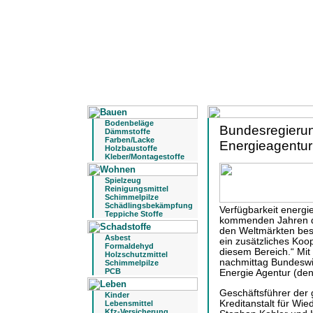
Bodenbeläge
Bundesregierun
Dämmstoffe
Farben/Lacke
Energieagentur
Holzbaustoffe
Kleber/Montagestoffe
Spielzeug
Reinigungsmittel
Schimmelpilze
Schädlingsbekämpfung
Verfügbarkeit energie
Teppiche Stoffe
kommenden Jahren di
den Weltmärkten bes
Asbest
ein zusätzliches Koo
Formaldehyd
diesem Bereich.“ Mit
Holzschutzmittel
nachmittag Bundeswir
Schimmelpilze
PCB
Energie Agentur (dena
Geschäftsführer der
Kinder
Kreditanstalt für Wi
Lebensmittel
Kfz-Versicherung