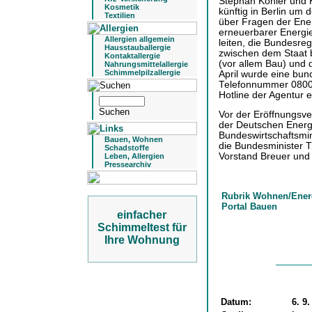
Stephan Kohler und K
Kosmetik
künftig in Berlin um
Textilien
über Fragen der Ene
erneuerbarer Energie
Allergien allgemein
leiten, die Bundesre
Hausstauballergie
zwischen dem Staat 
Kontaktallergie
(vor allem Bau) und 
Nahrungsmittelallergie
Schimmelpilzallergie
April wurde eine bund
Telefonnummer 08000
Hotline der Agentur e
Vor der Eröffnungsver
der Deutschen Energi
Bundeswirtschaftsmini
Bauen, Wohnen
die Bundesminister T
Schadstoffe
Vorstand Breuer und 
Leben, Allergien
Pressearchiv
Rubrik Wohnen/Ener
Portal Bauen
einfacher
Schimmeltest für
Ihre Wohnung
Datum:
6. 9.