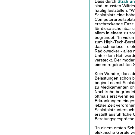
Dass durch
Strahlu
sind, mussten Wilfrie
häufig feststellen. 
Schlafplatz eine höh
Computerarbeitsplatz 
erschreckende Fazit
für diese scheinbar u
allem in einem zu so
begründet. "In viele
zum High-Tech-Bereic
das schnurlose Telef
Radiowecker - alles m
Unter dem Bett werd
versteckt. Der moder
einem regelrechten S
Kein Wunder, dass de
Belastungen schon ba
beginnt es mit Schla
zu Medikamenten ohne
Nachtruhe begründet 
oftmals erst wenn es 
Erkrankungen eingest
letzter Zeit verordn
Schlafplatzuntersuchu
erstellt ausführliche
Beratungsgespräche
"In einem ersten Schr
elektrische Geräte w