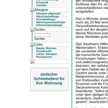
der Schlafphase reag
Kosmetik
Einflüsse aller Art, 
Textilien
unterschiedlichen na
ausgeliefert.
Allergien allgemein
Hausstauballergie
Das in Münster ansäs
Kontaktallergie
mehr als 20 Mal vertr
Nahrungsmittelallergie
Schimmelpilzallergie
Gesundheitsberatung
auch auf der diesjäh
Messe München präsen
diese Störfelder auf
Dipl. Kaufmann Wilfri
Wasseradern, Erdstrah
Bauen, Wohnen
die verstärkte öffent
Schadstoffe
Leben, Allergien
die menschliche Ges
Pressearchiv
Forschungen haben ge
und elektromagnetisc
kleinsten, der zellu
auf dem Gebiet der 
Gestört werde unter
einfacher
Melatoninhormons, d
Schimmeltest für
von Krebszellen zustä
Ihre Wohnung
Enzymen und die Funk
Steuerelements Kalzi
beeinflusst. "Selbst 
unter dem stetigen E
verändern. Dadurch w
gestört", beschreibt 