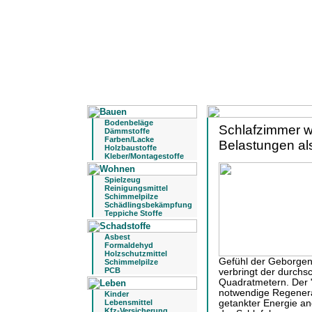
Bodenbeläge
Schlafzimmer w
Dämmstoffe
Farben/Lacke
Belastungen al
Holzbaustoffe
Kleber/Montagestoffe
Spielzeug
Reinigungsmittel
Schimmelpilze
Schädlingsbekämpfung
Teppiche Stoffe
Asbest
Formaldehyd
Holzschutzmittel
Gefühl der Geborgen
Schimmelpilze
PCB
verbringt der durchs
Quadratmetern. Der "M
notwendige Regenera
Kinder
Lebensmittel
getankter Energie a
Kfz-Versicherung