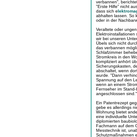
verbannen", berichtet
"Erste Hilfe" nicht au
dass sich e
lektroma
abhalten lassen. So
oder in der Nachbarw
Veraltete oder unge
Elektroinstallationen
wir bei unseren Unte
Übels sich nicht dur
das verbannen möglic
Schlafzimmer behebe
Stromkreis in den Wo
kompliziert anhört ü
Sicherungskasten, d
abschaltet, wenn dor
wurde. "Dann verhinde
Spannung auf den Leit
wenn an einem Strom
Fernseher im Stand-
angeschlossen sind."
Ein Patentrezept gege
gebe es allerdings n
Wohnung bietet ande
eine individuelle Un
diplomierten baubiol
Fachmann auf dem Ge
Messtechnik ist, una
Schutzmaßnahmen ein