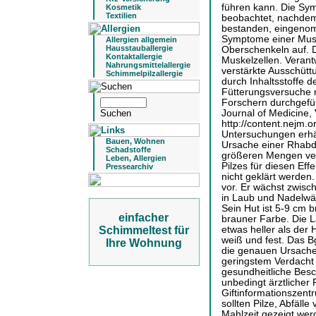
führen kann. Die Sy
Kosmetik
Textilien
beobachtet, nachdem
bestanden, eingenom
Symptome einer Mus
Allergien allgemein
Hausstauballergie
Oberschenkeln auf. D
Kontaktallergie
Muskelzellen. Verantwo
Nahrungsmittelallergie
verstärkte Ausschütt
Schimmelpilzallergie
durch Inhaltsstoffe d
Fütterungsversuche m
Forschern durchgefüh
Journal of Medicine, 
http://content.nejm.o
Untersuchungen erhär
Bauen, Wohnen
Ursache einer Rhabd
Schadstoffe
größeren Mengen verz
Leben, Allergien
Pilzes für diesen Effe
Pressearchiv
nicht geklärt werden
vor. Er wächst zwis
in Laub und Nadelwäl
Sein Hut ist 5-9 cm br
einfacher
brauner Farbe. Die La
Schimmeltest für
etwas heller als der 
weiß und fest. Das B
Ihre Wohnung
die genauen Ursachen
geringstem Verdacht a
gesundheitliche Besc
unbedingt ärztlicher 
Giftinformationszen
sollten Pilze, Abfäll
Mahlzeit gezeigt wer