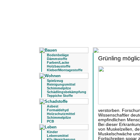
Bodenbeläge
Grünling mögli
Dämmstoffe
Farben/Lacke
Holzbaustoffe
Kleber/Montagestoffe
Spielzeug
Reinigungsmittel
Schimmelpilze
Schädlingsbekämpfung
Teppiche Stoffe
Asbest
Formaldehyd
verstorben. Forschu
Holzschutzmittel
Wissenschaftler deut
Schimmelpilze
empfindlichen Mensc
PCB
Bei dieser Erkranku
von Muskelzellen, de
Kinder
Muskelschwäche und 
Lebensmittel
Fortschreiten sogar
Kfz-Versicherung