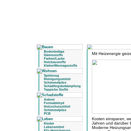
Bodenbeläge
Mit Heizenergie geiz
Dämmstoffe
Farben/Lacke
Holzbaustoffe
Kleber/Montagestoffe
Spielzeug
Reinigungsmittel
Schimmelpilze
Schädlingsbekämpfung
Teppiche Stoffe
Asbest
Formaldehyd
Holzschutzmittel
Schimmelpilze
PCB
Kosten einsparen, we
Jahren und darüber b
Kinder
Lebensmittel
Moderne Heizungsanl
Kfz-Versicherung