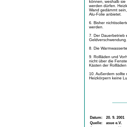
können, weshalb sie k
werden dürfen. Heizk
Wand gedämmt sein, w
Alu-Folie anbietet.
6. Bisher nichtisolier
werden.
7. Der Dauerbetrieb e
Geldverschwendung.
8. Die Warmwassertem
9. Rollläden und Vor
nicht über die Fenste
Kästen der Rollläden 
10. Außerdem sollte 
Heizkörpern keine Lu
Datum:
20. 9. 2001
Quelle:
asue e.V.