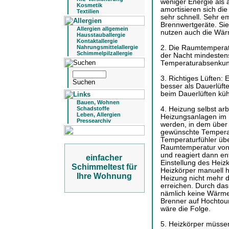
weniger Energie als 
Kosmetik
amortisieren sich di
Textilien
sehr schnell. Sehr e
Brennwertgeräte. Sie 
Allergien allgemein
nutzen auch die Wär
Hausstauballergie
Kontaktallergie
Nahrungsmittelallergie
2. Die Raumtemperatu
Schimmelpilzallergie
der Nacht mindesten
Temperaturabsenkung
3. Richtiges Lüften: 
besser als Dauerlüft
beim Dauerlüften kü
Bauen, Wohnen
Schadstoffe
4. Heizung selbst ar
Leben, Allergien
Heizungsanlagen im 
Pressearchiv
werden, in dem über
gewünschte Temperatu
Temperaturfühler übe
Raumtemperatur von
und reagiert dann en
einfacher
Einstellung des Heiz
Schimmeltest für
Heizkörper manuell h
Ihre Wohnung
Heizung nicht mehr 
erreichen. Durch das
nämlich keine Wärme
Brenner auf Hochtour
wäre die Folge.
5. Heizkörper müsse