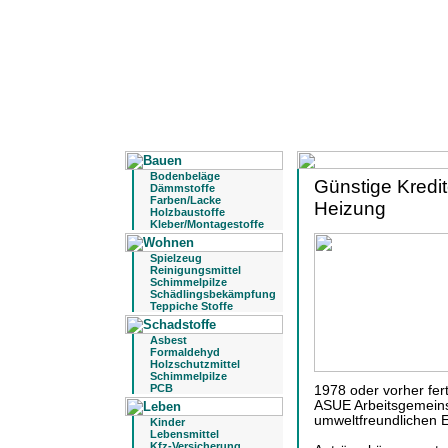
Bodenbeläge
Günstige Kredi
Dämmstoffe
Farben/Lacke
Heizung
Holzbaustoffe
Kleber/Montagestoffe
Spielzeug
Reinigungsmittel
Schimmelpilze
Schädlingsbekämpfung
Teppiche Stoffe
Asbest
Formaldehyd
Holzschutzmittel
Schimmelpilze
PCB
1978 oder vorher fert
ASUE Arbeitsgemeins
umweltfreundlichen E
Kinder
Lebensmittel
Kfz-Versicherung