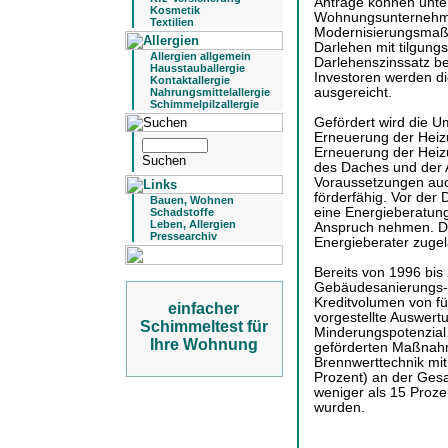
Anträge können unte
Kosmetik
Wohnungsunternehme
Textilien
Modernisierungsmaßn
Darlehen mit tilgungs
Allergien allgemein
Darlehenszinssatz bet
Hausstauballergie
Investoren werden d
Kontaktallergie
ausgereicht.
Nahrungsmittelallergie
Schimmelpilzallergie
Gefördert wird die U
Erneuerung der Heizu
Erneuerung der Hei
des Daches und der
Voraussetzungen auc
förderfähig. Vor de
Bauen, Wohnen
eine Energieberatung
Schadstoffe
Leben, Allergien
Anspruch nehmen. Da
Pressearchiv
Energieberater zugel
Bereits von 1996 bis
Gebäudesanierungs-
Kreditvolumen von fü
einfacher
vorgestellte Auswert
Schimmeltest für
Minderungspotenzial 
Ihre Wohnung
geförderten Maßnahm
Brennwerttechnik mit
Prozent) an der Ges
weniger als 15 Proz
wurden.