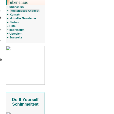
l
über enius
m
kostenloses Angebot
Kontakt
f
aktueller Newsletter
Partner
Hilfe
on
Impressum
Übersicht
Startseite
r
lb
Do-It-Yourself
Schimmeltest