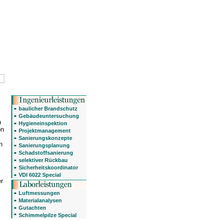
baulicher Brandschutz
Gebäudeuntersuchung
n
Hygieneinspektion
on
Projektmanagement
Sanierungskonzepte
n
Sanierungsplanung
Schadstoffsanierung
selektiver Rückbau
Sicherheitskoordinator
VDI 6022 Special
r
Luftmessungen
Materialanalysen
Gutachten
Schimmelpilze Special