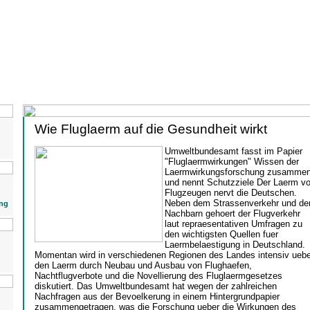
Wie Fluglaerm auf die Gesundheit wirkt
Umweltbundesamt fasst im Papier
"Fluglaermwirkungen" Wissen der
Laermwirkungsforschung zusamme
und nennt Schutzziele Der Laerm v
Flugzeugen nervt die Deutschen.
Neben dem Strassenverkehr und de
ng
Nachbarn gehoert der Flugverkehr
laut repraesentativen Umfragen zu
den wichtigsten Quellen fuer
Laermbelaestigung in Deutschland.
Momentan wird in verschiedenen Regionen des Landes intensiv uebe
den Laerm durch Neubau und Ausbau von Flughaefen,
Nachtflugverbote und die Novellierung des Fluglaermgesetzes
diskutiert. Das Umweltbundesamt hat wegen der zahlreichen
Nachfragen aus der Bevoelkerung in einem Hintergrundpapier
zusammengetragen, was die Forschung ueber die Wirkungen des