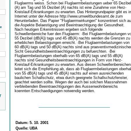
Fluglaerms weiss. Schon bei Fluglaermbelastungen ueber 65 Dezibe
(A) am Tag und 55 Dezibel (A) nachts ist eine Zunahme von Herz-
Kreislauf-Erkrankungen zu erwarten. Das Hintergrundpapier gibt es i
Internet unter der Adresse http://www.umweltbundesamt.de zum
Herunterladen. Das Papier "Fluglaermwirkungen" konzentriert sich au
die Aspekte Belaestigung und Beeintraechtigung der Gesundheit.
ie
Nach heutigen Erkenntnissen ergeben sich folgende
Schwellenbereiche fuer den Fluglaerm: ·Bei Fluglaermbelastungen v
55 Dezibel (dB(A)) tags und 45 dB(A) nachts werden die Grenzen zu
erheblichen Belaestigungen erreicht. ·Bei Fluglaermbelastungen von
60 dB(A) tags und 50 dB(A) nachts sind aus praeventivmedizinische
Sicht Gesundheitsbeeintraechtigungen zu befuerchten. ·Bei
Fluglaermbelastungen oberhalb von 65 dB(A) tags und 55 dB(A)
nachts sind Gesundheitsbeeintraechtigungen in Form von Herz-
Kreislauf-Erkrankungen zu erwarten. Aus diesen Schwellenbereichen
leitet sich die Empfehlung ab, dass ab Fluglaermbelastungen oberha
von 55 dB(A) tags und 45 dB(A) nachts auf einen ausreichenden
baulichen Schallschutz, etwa durch geeignete Schallschutzfenster,
geachtet werden sollte. Wegen der auch bei solchen Massnahmen
verbleibenden Beeintraechtigungen des Aussenwohnbereichs
koennten Entschaedigungen notwendig werden.
r
Datum:
5. 10. 2001
Quelle:
UBA