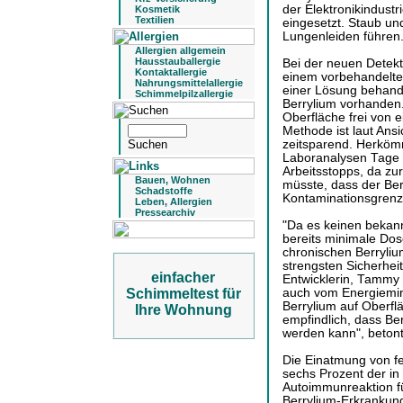
der Elektronikindustr
Kosmetik
Textilien
eingesetzt. Staub u
Lungenleiden führen
Allergien allgemein
Hausstauballergie
Bei der neuen Detekt
Kontaktallergie
einem vorbehandelte
Nahrungsmittelallergie
einer Lösung behandel
Schimmelpilzallergie
Berrylium vorhanden. 
Oberfläche frei von e
Methode ist laut Ansi
zeitsparend. Herkömm
Laboranalysen Tage 
Arbeitsstopps, da zur
Bauen, Wohnen
müsste, dass der Ber
Schadstoffe
Kontaminationsgrenzw
Leben, Allergien
Pressearchiv
"Da es keinen bekann
bereits minimale Dos
chronischen Berryliu
strengsten Sicherheit
einfacher
Entwicklerin, Tammy 
Schimmeltest für
auch vom Energiemini
Berrylium auf Oberflä
Ihre Wohnung
empfindlich, dass Ber
werden kann", betont
Die Einatmung von fei
sechs Prozent der in
Autoimmunreaktion f
Berrylium-Erkrankung