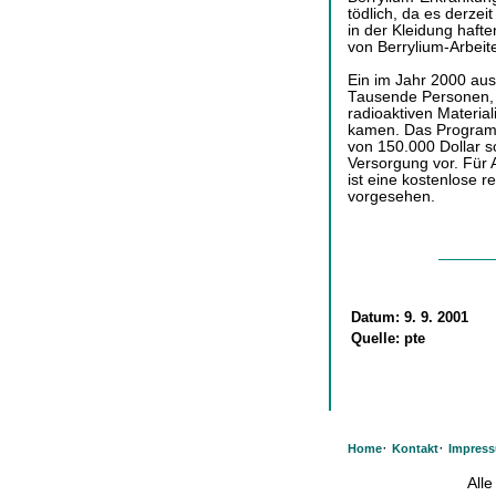
tödlich, da es derzei
in der Kleidung haft
von Berrylium-Arbeit
Ein im Jahr 2000 aus
Tausende Personen, 
radioaktiven Material
kamen. Das Programm
von 150.000 Dollar s
Versorgung vor. Für A
ist eine kostenlose 
vorgesehen.
Datum:
9. 9. 2001
Quelle:
pte
·
·
Home
Kontakt
Impres
All