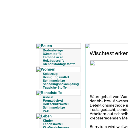
Bodenbeläge
Wischtest erken
Dämmstoffe
Farben/Lacke
Holzbaustoffe
Kleber/Montagestoffe
Spielzeug
Reinigungsmittel
Schimmelpilze
Schädlingsbekämpfung
Teppiche Stoffe
Säuregehalt von Wasse
Asbest
Formaldehyd
der Ab- bzw. Abwesen
Holzschutzmittel
Detektionsmethode is
Schimmelpilze
Tests gedacht, sonde
PCB
Arbeitern auf schne
krebserregenden Met
Kinder
Lebensmittel
Berrylium wird weltwei
Kfz-Versicherung