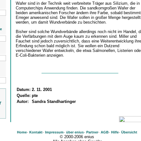
Wafer sind in der Technik weit verbreitete Träger aus Silizium, die in
Computerchips Anwendung finden. Die sandkorngroßen Wafer der
beiden amerikanischen Forscher ändern ihre Farbe, sobald bestimmt
Erreger anwesend sind. Die Wafer sollen in großer Menge hergestellt
werden, um damit Wundverbände zu beschichten.
ie
Bisher sind solche Wundverbände allerdings noch nicht im Handel, d
die Verfärbungen mit dem Auge kaum zu erkennen sind. Miller und
Fauchet sind jedoch zuversichtlich, dass eine Weiterentwicklung ihre
Erfindung schon bald möglich ist. Sie wollen ein Dutzend
verschiedener Wafer entwickeln, die etwa Salmonellen, Listerien ode
E-Coli-Bakterien anzeigen.
Datum:
2. 11. 2001
Quelle:
pte
Autor:
Sandra Standhartinger
r
·
·
·
·
·
·
·
Home
Kontakt
Impressum
über enius
Partner
AGB
Hilfe
Übersicht
© 2000-2006 enius