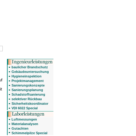
baulicher Brandschutz
Gebäudeuntersuchung
Hygieneinspektion
uf
Projektmanagement
Sanierungskonzepte
it
Sanierungsplanung
Schadstoffsanierung
selektiver Rückbau
Sicherheitskoordinator
VDI 6022 Special
Luftmessungen
Materialanalysen
Gutachten
Schimmelpilze Special