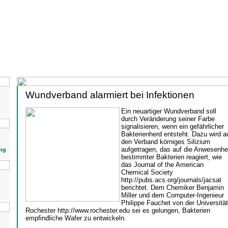
Wundverband alarmiert bei Infektionen
Ein neuartiger Wundverband soll
durch Veränderung seiner Farbe
signalisieren, wenn ein gefährlicher
Bakterienherd entsteht. Dazu wird a
den Verband körniges Silizium
aufgetragen, das auf die Anwesenhe
ng
bestimmter Bakterien reagiert, wie
das Journal of the American
Chemical Society
http://pubs.acs.org/journals/jacsat
berichtet. Dem Chemiker Benjamin
Miller und dem Computer-Ingenieur
Philippe Fauchet von der Universität
Rochester http://www.rochester.edu sei es gelungen, Bakterien
empfindliche Wafer zu entwickeln.