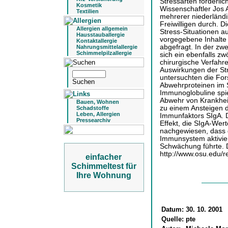
Stressarten förderlic
Kosmetik
Wissenschaftler Jos 
Textilien
mehrerer niederländi
Freiwilligen durch. 
Allergien allgemein
Stress-Situationen au
Hausstauballergie
vorgegebene Inhalte
Kontaktallergie
abgefragt. In der zw
Nahrungsmittelallergie
Schimmelpilzallergie
sich ein ebenfalls z
chirurgische Verfahr
Auswirkungen der St
untersuchten die For
Abwehrproteinen im S
Immunoglobuline spie
Abwehr von Krankhei
Bauen, Wohnen
zu einem Ansteigen d
Schadstoffe
Leben, Allergien
Immunfaktors SIgA. 
Pressearchiv
Effekt, die SIgA-Wert
nachgewiesen, dass d
Immunsystem aktivie
Schwächung führte. D
http://www.osu.edu/r
einfacher
Schimmeltest für
Ihre Wohnung
Datum:
30. 10. 2001
Quelle:
pte