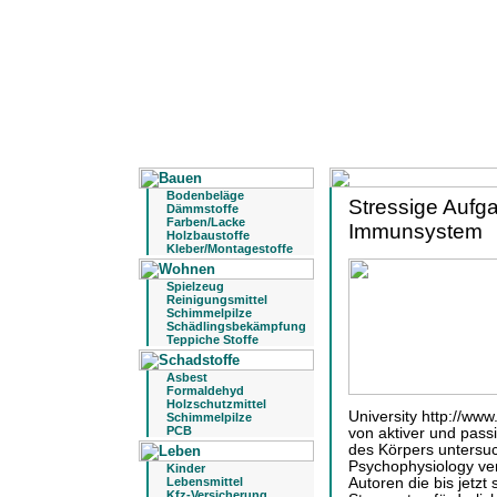
Bodenbeläge
Stressige Aufga
Dämmstoffe
Farben/Lacke
Immunsystem
Holzbaustoffe
Kleber/Montagestoffe
Spielzeug
Reinigungsmittel
Schimmelpilze
Schädlingsbekämpfung
Teppiche Stoffe
Asbest
Formaldehyd
Holzschutzmittel
University http://ww
Schimmelpilze
PCB
von aktiver und pass
des Körpers untersu
Psychophysiology verö
Kinder
Lebensmittel
Autoren die bis jetzt
Kfz-Versicherung