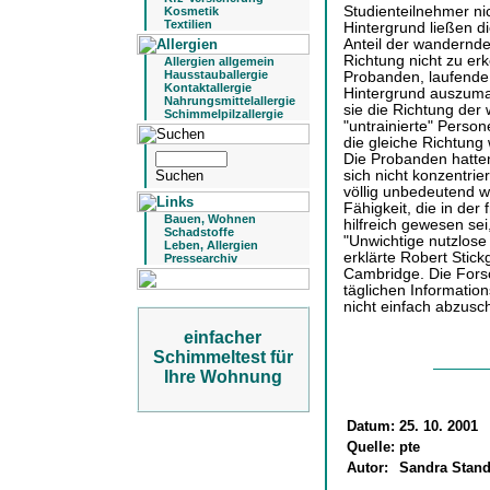
Studienteilnehmer ni
Kosmetik
Textilien
Hintergrund ließen d
Anteil der wandernde
Richtung nicht zu er
Allergien allgemein
Hausstauballergie
Probanden, laufende
Kontaktallergie
Hintergrund auszumac
Nahrungsmittelallergie
sie die Richtung der
Schimmelpilzallergie
"untrainierte" Person
die gleiche Richtung
Die Probanden hatten 
sich nicht konzentrie
völlig unbedeutend w
Fähigkeit, die in de
Bauen, Wohnen
hilfreich gewesen se
Schadstoffe
"Unwichtige nutzlose 
Leben, Allergien
erklärte Robert Stick
Pressearchiv
Cambridge. Die Fors
täglichen Information
nicht einfach abzuschü
einfacher
Schimmeltest für
Ihre Wohnung
Datum:
25. 10. 2001
Quelle:
pte
Autor:
Sandra Stand