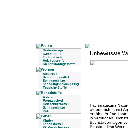
Bodenbeläge
Unbewusste Wa
Dämmstoffe
Farben/Lacke
Holzbaustoffe
Kleber/Montagestoffe
Spielzeug
Reinigungsmittel
Schimmelpilze
Schädlingsbekämpfung
Teppiche Stoffe
Asbest
Formaldehyd
Holzschutzmittel
Fachmagazins Nature 
Schimmelpilze
widerspricht somit A
PCB
erhöhte Aufmerksamk
in Versuchen Buchsta
Kinder
Buchstaben lagen vo
Lebensmittel
Punkten. Das Wesent
Kfz-Versicherung