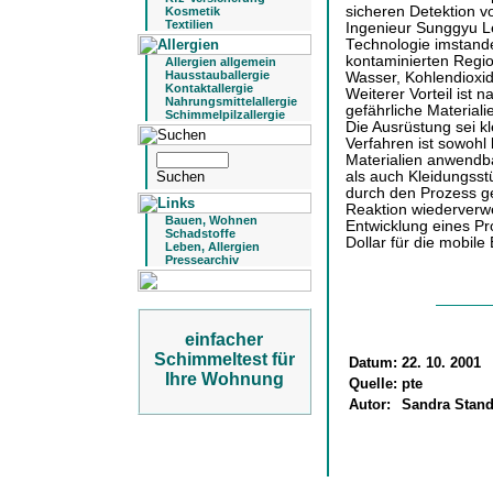
sicheren Detektion v
Kosmetik
Textilien
Ingenieur Sunggyu Lee
Technologie imstande
kontaminierten Regio
Allergien allgemein
Hausstauballergie
Wasser, Kohlendioxid
Kontaktallergie
Weiterer Vorteil ist 
Nahrungsmittelallergie
gefährliche Material
Schimmelpilzallergie
Die Ausrüstung sei kl
Verfahren ist sowohl 
Materialien anwendb
als auch Kleidungsst
durch den Prozess ge
Reaktion wiederverwe
Bauen, Wohnen
Entwicklung eines Pr
Schadstoffe
Dollar für die mobile 
Leben, Allergien
Pressearchiv
einfacher
Schimmeltest für
Datum:
22. 10. 2001
Ihre Wohnung
Quelle:
pte
Autor:
Sandra Stand