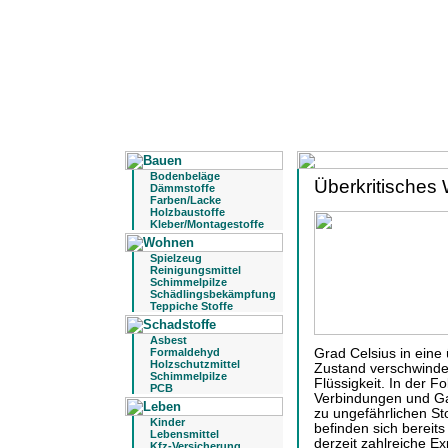
Bodenbeläge
Überkritisches
Dämmstoffe
Farben/Lacke
Holzbaustoffe
Kleber/Montagestoffe
Spielzeug
Reinigungsmittel
Schimmelpilze
Schädlingsbekämpfung
Teppiche Stoffe
Asbest
Formaldehyd
Grad Celsius in eine
Holzschutzmittel
Zustand verschwinde
Schimmelpilze
Flüssigkeit. In der 
PCB
Verbindungen und Ga
zu ungefährlichen Sto
Kinder
befinden sich bereits
Lebensmittel
derzeit zahlreiche E
Kfz-Versicherung