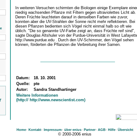
In weiteren Versuchen schirmten die Biologen einige Exemplare eine
niedrig wachsenden Pflanze mit Filtern gegen ultraviolettes Licht ab.
Deren Früchte leuchteten darauf in denselben Farben wie zuvor,
konnten aber die UV-Strahlen der Sonne nicht mehr reflektieren. Bei
diesen Pflanzen bedienten sich Vögel nicht einmal halb so oft wie
ie
üblich. "Die so genannte UV-Farbe zeigt an, dass Früchte reif sind",
sagte Douglas Altshuler von der Purdue-Universität in West Lafayett
http://www.purdue.edu . Durch den UV-Schimmer, den Vögel sehen
können, förderten die Pflanzen die Verbreitung ihrer Samen.
Datum:
18. 10. 2001
Quelle:
pte
Autor:
Sandra Standhartinger
Weitere Informationen
r
(http:// http://www.newscientist.com)
·
·
·
·
·
·
·
Home
Kontakt
Impressum
über enius
Partner
AGB
Hilfe
Übersicht
© 2000-2006 enius