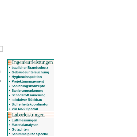
baulicher Brandschutz
h
Gebäudeuntersuchung
Hygieneinspektion
n
Projektmanagement
Sanierungskonzepte
Sanierungsplanung
Schadstoffsanierung
selektiver Rückbau
r
Sicherheitskoordinator
VDI 6022 Special
Luftmessungen
Materialanalysen
Gutachten
Schimmelpilze Special