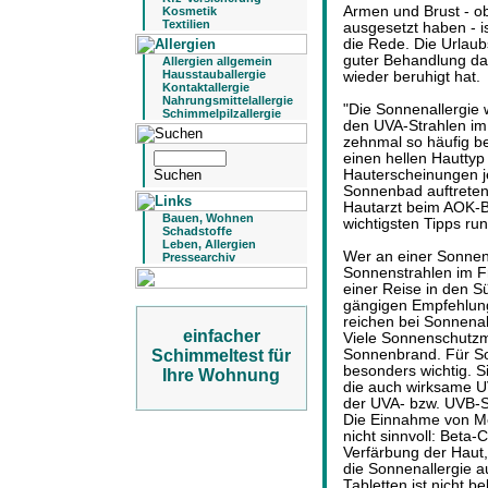
Armen und Brust - ob
Kosmetik
Textilien
ausgesetzt haben - i
die Rede. Die Urlaubs
guter Behandlung dau
Allergien allgemein
Hausstauballergie
wieder beruhigt hat.
Kontaktallergie
Nahrungsmittelallergie
"Die Sonnenallergie
Schimmelpilzallergie
den UVA-Strahlen im
zehnmal so häufig be
einen hellen Hauttyp 
Hauterscheinungen j
Sonnenbad auftreten 
Hautarzt beim AOK-B
Bauen, Wohnen
wichtigsten Tipps ru
Schadstoffe
Leben, Allergien
Wer an einer Sonnena
Pressearchiv
Sonnenstrahlen im 
einer Reise in den S
gängigen Empfehlun
reichen bei Sonnenal
einfacher
Viele Sonnenschutzmi
Schimmeltest für
Sonnenbrand. Für So
besonders wichtig. S
Ihre Wohnung
die auch wirksame UVA
der UVA- bzw. UVB-
Die Einnahme von Me
nicht sinnvoll: Beta-
Verfärbung der Haut
die Sonnenallergie a
Tabletten ist nicht be