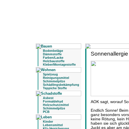
Bodenbeläge
Sonnenallergie 
Dämmstoffe
Farben/Lacke
Holzbaustoffe
Kleber/Montagestoffe
Spielzeug
Reinigungsmittel
Schimmelpilze
Schädlingsbekämpfung
Teppiche Stoffe
Asbest
Formaldehyd
AOK sagt, worauf Son
Holzschutzmittel
Schimmelpilze
Endlich Sonne! Beim
PCB
ganz besonders vors
keine Rötung, kein H
Kinder
haben sie sich glück
Lebensmittel
Juckt es aber am nä
Kfz-Versicherung