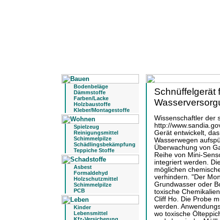
Bodenbeläge
Schnüffelgerät 
Dämmstoffe
Farben/Lacke
Wasserversorg
Holzbaustoffe
Kleber/Montagestoffe
Wissenschaftler der 
http://www.sandia.go
Spielzeug
Gerät entwickelt, da
Reinigungsmittel
Schimmelpilze
Wasserwegen aufspür
Schädlingsbekämpfung
Überwachung von Gas
Teppiche Stoffe
Reihe von Mini-Senso
integriert werden. Die
Asbest
möglichen chemisch
Formaldehyd
verhindern. "Der Mon
Holzschutzmittel
Grundwasser oder Bo
Schimmelpilze
PCB
toxische Chemikalien
Cliff Ho. Die Probe 
werden. Anwendungsm
Kinder
Lebensmittel
wo toxische Ölteppic
Kfz-Versicherung