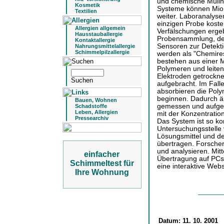
und chemische Müllh
Kosmetik
Systeme können Mio. 
Textilien
weiter. Laboranalyse
einzigen Probe koste
Allergien allgemein
Verfälschungen erge
Hausstauballergie
Probensammlung, den
Kontaktallergie
Sensoren zur Detekti
Nahrungsmittelallergie
Schimmelpilzallergie
werden als "Chemires
bestehen aus einer M
Polymeren und leitend
Elektroden getrockne
aufgebracht. Im Fall
absorbieren die Poly
beginnen. Dadurch än
Bauen, Wohnen
gemessen und aufgen
Schadstoffe
Leben, Allergien
mit der Konzentrati
Pressearchiv
Das System ist so kon
Untersuchungsstelle 
Lösungsmittel und de
übertragen. Forsche
und analysieren. Mitt
einfacher
Übertragung auf PCs 
Schimmeltest für
eine interaktive Webs
Ihre Wohnung
Datum:
11. 10. 2001