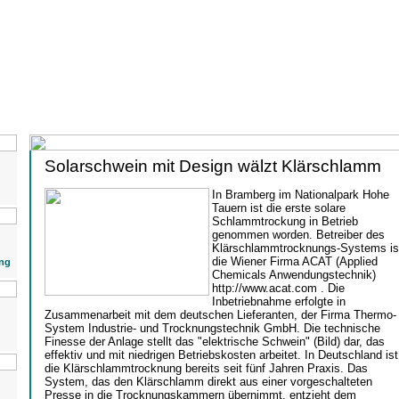
Solarschwein mit Design wälzt Klärschlamm
In Bramberg im Nationalpark Hohe
Tauern ist die erste solare
Schlammtrockung in Betrieb
genommen worden. Betreiber des
Klärschlammtrocknungs-Systems is
die Wiener Firma ACAT (Applied
ng
Chemicals Anwendungstechnik)
http://www.acat.com . Die
Inbetriebnahme erfolgte in
Zusammenarbeit mit dem deutschen Lieferanten, der Firma Thermo-
System Industrie- und Trocknungstechnik GmbH. Die technische
Finesse der Anlage stellt das "elektrische Schwein" (Bild) dar, das
effektiv und mit niedrigen Betriebskosten arbeitet. In Deutschland ist
die Klärschlammtrocknung bereits seit fünf Jahren Praxis. Das
System, das den Klärschlamm direkt aus einer vorgeschalteten
Presse in die Trocknungskammern übernimmt, entzieht dem