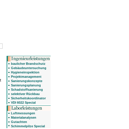
baulicher Brandschutz
Gebäudeuntersuchung
Hygieneinspektion
Projektmanagement
t
Sanierungskonzepte
Sanierungsplanung
Schadstoffsanierung
selektiver Rückbau
Sicherheitskoordinator
VDI 6022 Special
Luftmessungen
Materialanalysen
Gutachten
Schimmelpilze Special