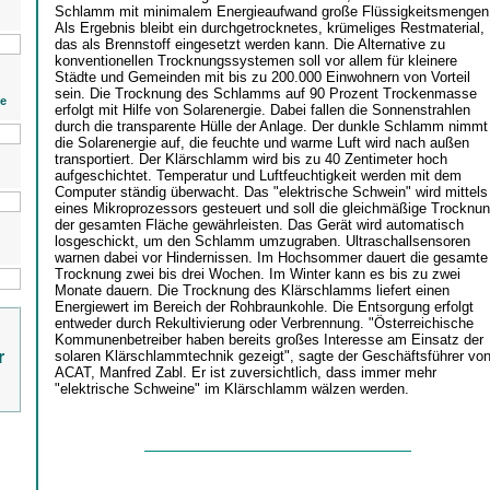
Schlamm mit minimalem Energieaufwand große Flüssigkeitsmengen
Als Ergebnis bleibt ein durchgetrocknetes, krümeliges Restmaterial,
das als Brennstoff eingesetzt werden kann. Die Alternative zu
konventionellen Trocknungssystemen soll vor allem für kleinere
Städte und Gemeinden mit bis zu 200.000 Einwohnern von Vorteil
sein. Die Trocknung des Schlamms auf 90 Prozent Trockenmasse
ie
erfolgt mit Hilfe von Solarenergie. Dabei fallen die Sonnenstrahlen
durch die transparente Hülle der Anlage. Der dunkle Schlamm nimmt
die Solarenergie auf, die feuchte und warme Luft wird nach außen
transportiert. Der Klärschlamm wird bis zu 40 Zentimeter hoch
aufgeschichtet. Temperatur und Luftfeuchtigkeit werden mit dem
Computer ständig überwacht. Das "elektrische Schwein" wird mittels
eines Mikroprozessors gesteuert und soll die gleichmäßige Trocknu
der gesamten Fläche gewährleisten. Das Gerät wird automatisch
losgeschickt, um den Schlamm umzugraben. Ultraschallsensoren
warnen dabei vor Hindernissen. Im Hochsommer dauert die gesamte
Trocknung zwei bis drei Wochen. Im Winter kann es bis zu zwei
Monate dauern. Die Trocknung des Klärschlamms liefert einen
Energiewert im Bereich der Rohbraunkohle. Die Entsorgung erfolgt
entweder durch Rekultivierung oder Verbrennung. "Österreichische
Kommunenbetreiber haben bereits großes Interesse am Einsatz der
r
solaren Klärschlammtechnik gezeigt", sagte der Geschäftsführer vo
ACAT, Manfred Zabl. Er ist zuversichtlich, dass immer mehr
"elektrische Schweine" im Klärschlamm wälzen werden.