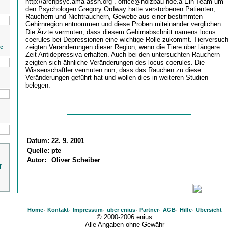
http://archpsyc.ama-assn.org . office@holzbau-noe.a Ein Team um
den Psychologen Gregory Ordway hatte verstorbenen Patienten,
Rauchern und Nichtrauchern, Gewebe aus einer bestimmten
Gehirnregion entnommen und diese Proben miteinander verglichen.
Die Ärzte vermuten, dass diesem Gehirnabschnitt namens locus
coerules bei Depressionen eine wichtige Rolle zukommt. Tierversuc
zeigten Veränderungen dieser Region, wenn die Tiere über längere
ie
Zeit Antidepressiva erhalten. Auch bei den untersuchten Rauchern
zeigten sich ähnliche Veränderungen des locus coerules. Die
Wissenschaftler vermuten nun, dass das Rauchen zu diese
Veränderungen geführt hat und wollen dies in weiteren Studien
belegen.
Datum:
22. 9. 2001
Quelle:
pte
Autor:
Oliver Scheiber
r
·
·
·
·
·
·
·
Home
Kontakt
Impressum
über enius
Partner
AGB
Hilfe
Übersicht
© 2000-2006 enius
Alle Angaben ohne Gewähr