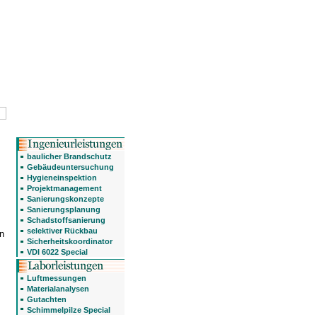
baulicher Brandschutz
Gebäudeuntersuchung
Hygieneinspektion
Projektmanagement
Sanierungskonzepte
Sanierungsplanung
Schadstoffsanierung
selektiver Rückbau
n
Sicherheitskoordinator
VDI 6022 Special
Luftmessungen
Materialanalysen
Gutachten
Schimmelpilze Special