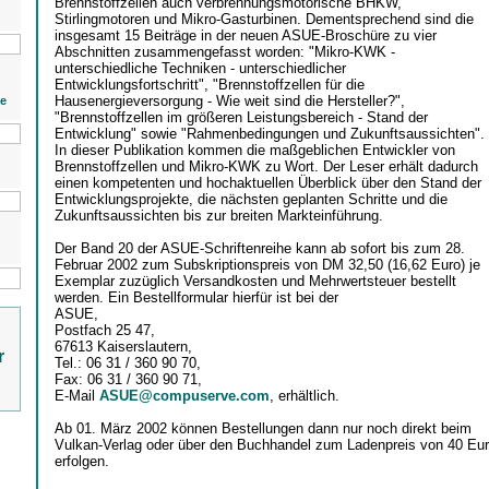
Brennstoffzellen auch verbrennungsmotorische BHKW,
Stirlingmotoren und Mikro-Gasturbinen. Dementsprechend sind die
insgesamt 15 Beiträge in der neuen ASUE-Broschüre zu vier
Abschnitten zusammengefasst worden: "Mikro-KWK -
unterschiedliche Techniken - unterschiedlicher
Entwicklungsfortschritt", "Brennstoffzellen für die
Hausenergieversorgung - Wie weit sind die Hersteller?",
ie
"Brennstoffzellen im größeren Leistungsbereich - Stand der
Entwicklung" sowie "Rahmenbedingungen und Zukunftsaussichten".
In dieser Publikation kommen die maßgeblichen Entwickler von
Brennstoffzellen und Mikro-KWK zu Wort. Der Leser erhält dadurch
einen kompetenten und hochaktuellen Überblick über den Stand der
Entwicklungsprojekte, die nächsten geplanten Schritte und die
Zukunftsaussichten bis zur breiten Markteinführung.
Der Band 20 der ASUE-Schriftenreihe kann ab sofort bis zum 28.
Februar 2002 zum Subskriptionspreis von DM 32,50 (16,62 Euro) je
Exemplar zuzüglich Versandkosten und Mehrwertsteuer bestellt
werden. Ein Bestellformular hierfür ist bei der
ASUE,
Postfach 25 47,
67613 Kaiserslautern,
r
Tel.: 06 31 / 360 90 70,
Fax: 06 31 / 360 90 71,
E-Mail
ASUE@compuserve.com
, erhältlich.
Ab 01. März 2002 können Bestellungen dann nur noch direkt beim
Vulkan-Verlag oder über den Buchhandel zum Ladenpreis von 40 Eu
erfolgen.