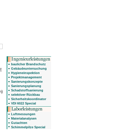
baulicher Brandschutz
Gebäudeuntersuchung
UE
Hygieneinspektion
Projektmanagement
Sanierungskonzepte
Sanierungsplanung
Schadstoffsanierung
n)
selektiver Rückbau
Sicherheitskoordinator
VDI 6022 Special
Luftmessungen
Materialanalysen
Gutachten
Schimmelpilze Special