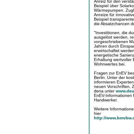
Anreiz für den verst
Beispiel über Solark
Wärmepumpen. Zugleic
Anreize für innovati
Beispiel transparen
die Absatzchancen d
"Investitionen, die 
ausgelöst werden, re
vorgeschriebenen M
Jahren durch Einspa
erwirtschaftet werden
energetische Sanieru
Erhaltung wertvoller
Wohnwertes bei.
Fragen zur EnEV bea
Berlin. Unter der ko
informieren Experten
neuen Vorschriften. Z
dena unter
www.deut
EnEV-Informationen f
Handwerker.
Weitere Informatione
hier
http://www.bmvbw.d