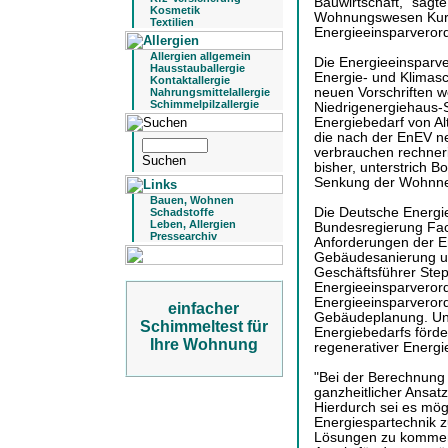
Bauwirtschaft," sagt
Kosmetik
Wohnungswesen Kurt B
Textilien
Energieeinsparveror
Allergien allgemein
Die Energieeinsparve
Hausstauballergie
Energie- und Klimasc
Kontaktallergie
neuen Vorschriften 
Nahrungsmittelallergie
Schimmelpilzallergie
Niedrigenergiehaus-S
Energiebedarf von Al
die nach der EnEV n
verbrauchen rechneri
bisher, unterstrich Bo
Senkung der Wohnne
Bauen, Wohnen
Die Deutsche Energie
Schadstoffe
Leben, Allergien
Bundesregierung Fa
Pressearchiv
Anforderungen der E
Gebäudesanierung un
Geschäftsführer Step
Energieeinsparveror
Energieeinsparverordn
einfacher
Gebäudeplanung. Und
Schimmeltest für
Energiebedarfs förder
Ihre Wohnung
regenerativer Energi
"Bei der Berechnung 
ganzheitlicher Ansat
Hierdurch sei es mö
Energiespartechnik z
Lösungen zu kommen.