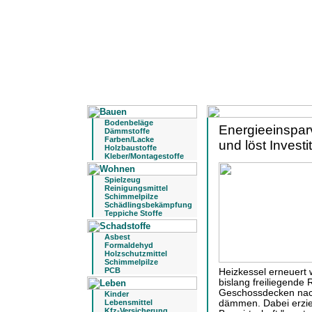
Bodenbeläge
Energieeinspar
Dämmstoffe
Farben/Lacke
und löst Invest
Holzbaustoffe
Kleber/Montagestoffe
Spielzeug
Reinigungsmittel
Schimmelpilze
Schädlingsbekämpfung
Teppiche Stoffe
Asbest
Formaldehyd
Holzschutzmittel
Schimmelpilze
PCB
Heizkessel erneuert 
bislang freiliegende
Geschossdecken nach
Kinder
Lebensmittel
dämmen. Dabei erziele
Kfz-Versicherung