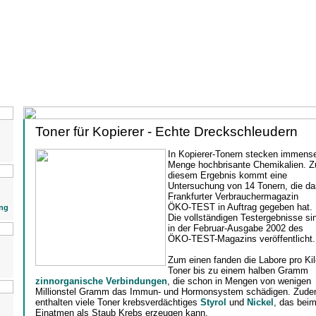
Toner für Kopierer - Echte Dreckschleudern
In Kopierer-Tonern stecken immens
Menge hochbrisante Chemikalien. Z
diesem Ergebnis kommt eine
Untersuchung von 14 Tonern, die da
Frankfurter Verbrauchermagazin
ÖKO-TEST in Auftrag gegeben hat.
ng
Die vollständigen Testergebnisse si
in der Februar-Ausgabe 2002 des
ÖKO-TEST-Magazins veröffentlicht.
Zum einen fanden die Labore pro Kil
Toner bis zu einem halben Gramm
zinnorganische Verbindungen
, die schon in Mengen von wenigen
Millionstel Gramm das Immun- und Hormonsystem schädigen. Zud
enthalten viele Toner krebsverdächtiges
Styrol
und
Nickel
, das bei
Einatmen als Staub Krebs erzeugen kann.