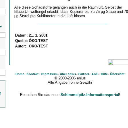
Alle diese Schadstoffe gelangen auch in die Raumluft. Selbst der
Blaue Umweltengel erlaubt, dass Kopierer bis zu 75 µg Staub und 70
µg Styrol pro Kubikmeter in die Luft blasen.
ie
Datum:
21. 1. 2001
Quelle:
ÖKO-TEST
Autor:
ÖKO-TEST
·
·
·
·
·
·
·
Home
Kontakt
Impressum
über enius
Partner
AGB
Hilfe
Übersicht
© 2000-2006 enius
Alle Angaben ohne Gewähr
r
Besuchen Sie das neue
Schimmelpilz-Informationsportal
!