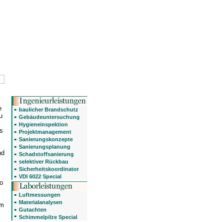
e
baulicher Brandschutz
u
Gebäudeuntersuchung
Hygieneinspektion
s
Projektmanagement
Sanierungskonzepte
Sanierungsplanung
nd
Schadstoffsanierung
selektiver Rückbau
Sicherheitskoordinator
VDI 6022 Special
o
Luftmessungen
Materialanalysen
em
Gutachten
m
Schimmelpilze Special