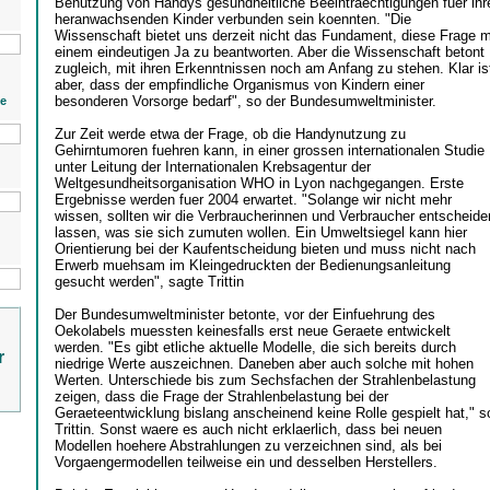
Benutzung von Handys gesundheitliche Beeintraechtigungen fuer ihr
heranwachsenden Kinder verbunden sein koennten. "Die
Wissenschaft bietet uns derzeit nicht das Fundament, diese Frage m
einem eindeutigen Ja zu beantworten. Aber die Wissenschaft betont
zugleich, mit ihren Erkenntnissen noch am Anfang zu stehen. Klar is
aber, dass der empfindliche Organismus von Kindern einer
besonderen Vorsorge bedarf", so der Bundesumweltminister.
ie
Zur Zeit werde etwa der Frage, ob die Handynutzung zu
Gehirntumoren fuehren kann, in einer grossen internationalen Studie
unter Leitung der Internationalen Krebsagentur der
Weltgesundheitsorganisation WHO in Lyon nachgegangen. Erste
Ergebnisse werden fuer 2004 erwartet. "Solange wir nicht mehr
wissen, sollten wir die Verbraucherinnen und Verbraucher entscheide
lassen, was sie sich zumuten wollen. Ein Umweltsiegel kann hier
Orientierung bei der Kaufentscheidung bieten und muss nicht nach
Erwerb muehsam im Kleingedruckten der Bedienungsanleitung
gesucht werden", sagte Trittin
Der Bundesumweltminister betonte, vor der Einfuehrung des
Oekolabels muessten keinesfalls erst neue Geraete entwickelt
werden. "Es gibt etliche aktuelle Modelle, die sich bereits durch
r
niedrige Werte auszeichnen. Daneben aber auch solche mit hohen
Werten. Unterschiede bis zum Sechsfachen der Strahlenbelastung
zeigen, dass die Frage der Strahlenbelastung bei der
Geraeteentwicklung bislang anscheinend keine Rolle gespielt hat," s
Trittin. Sonst waere es auch nicht erklaerlich, dass bei neuen
Modellen hoehere Abstrahlungen zu verzeichnen sind, als bei
Vorgaengermodellen teilweise ein und desselben Herstellers.