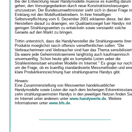
Bei der Entwicklung neuer Handymodelle muesse es kuenftig darum
gehen, den Vorsorgegedanken durch neue Konstruktionsloesungen
umzusetzen. Der Bundesumweltminister sieht sich in dieser Frage i
Einklang mit den Mobilfunkbetreibern. In ihrer freiwilligen
Selbstverpflichtung vom 6. Dezember 2001 erklaeren diese, bei den
Herstellern darauf zu draengen, ein Qualitaetssiegel fuer Handys mit
geringen Strahlungswerten zu entwickeln sowie verstaerkt solche
Geraete auf den Markt zu bringen.
Trittin unterstrich, dass die Handyhersteller die Strahlungswerte ihrer
Produkte moeglichst rasch offensiv veroeffentlichen sollen: "Die
Verbraucherinnen und Verbraucher sind fuer das Thema sensibilisiert
Da waere jede Geheimniskraemerei langfristig auch kaufmaennisch
unvernuenftig. Schon heute gibt es komplette Listen ueber die
Strahlenintensitaet einzelner Modelle im Internet." Es ginge nur noch
um die Frage, ob es kuenftig standardisierte Messmethoden und ein
klare Produktkennzeichnung fuer strahlungsarme Handys gibt.
Hinweis:
Eine Zusammenstellung von Messwerten handelsueblicher
Handymodelle sowie Listen der nach dem bisherigen Erkenntnisstan
zehn strahlungsaermsten Handys in den jeweiligen Netzen finden Si
im Internet unter anderem unter
www.handywerte.de
. Weitere
Informationen unter
www.bfs.de
.