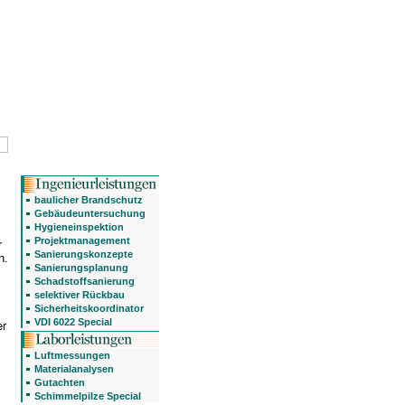
baulicher Brandschutz
Gebäudeuntersuchung
Hygieneinspektion
Projektmanagement
r
Sanierungskonzepte
n.
Sanierungsplanung
Schadstoffsanierung
selektiver Rückbau
Sicherheitskoordinator
VDI 6022 Special
er
Luftmessungen
Materialanalysen
Gutachten
Schimmelpilze Special