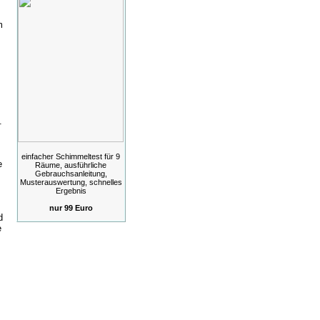
m
.
einfacher Schimmeltest für 9
e
Räume, ausführliche
Gebrauchsanleitung,
Musterauswertung, schnelles
Ergebnis
nur 99 Euro
d
e