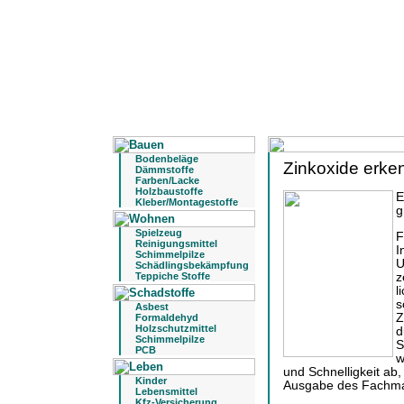
Bodenbeläge
Zinkoxide erke
Dämmstoffe
Farben/Lacke
Holzbaustoffe
E
Kleber/Montagestoffe
g
Spielzeug
F
Reinigungsmittel
I
Schimmelpilze
U
Schädlingsbekämpfung
z
Teppiche Stoffe
l
s
Asbest
Z
Formaldehyd
Holzschutzmittel
d
Schimmelpilze
S
PCB
w
und Schnelligkeit ab,
Kinder
Ausgabe des Fachm
Lebensmittel
Kfz-Versicherung