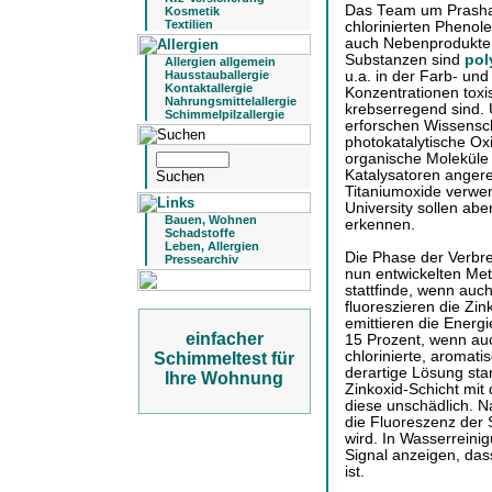
Das Team um Prasha
Kosmetik
Textilien
chlorinierten Phenole
auch Nebenprodukte 
Substanzen sind
pol
Allergien allgemein
u.a. in der Farb- und 
Hausstauballergie
Kontaktallergie
Konzentrationen tox
Nahrungsmittelallergie
krebserregend sind. 
Schimmelpilzallergie
erforschen Wissensch
photokatalytische Ox
organische Moleküle 
Katalysatoren angere
Titaniumoxide verwe
University sollen ab
Bauen, Wohnen
erkennen.
Schadstoffe
Leben, Allergien
Die Phase der Verbre
Pressearchiv
nun entwickelten Me
stattfinde, wenn au
fluoreszieren die Zin
emittieren die Energi
einfacher
15 Prozent, wenn auc
chlorinierte, aromat
Schimmeltest für
derartige Lösung sta
Ihre Wohnung
Zinkoxid-Schicht mi
diese unschädlich. N
die Fluoreszenz der S
wird. In Wasserreini
Signal anzeigen, dass 
ist.