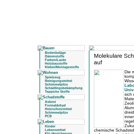
Bodenbeläge
Molekulare Sc
Dämmstoffe
Farben/Lacke
auf
Holzbaustoffe
Kleber/Montagestoffe
Die 
komp
Spielzeug
Wiss
Reinigungsmittel
Schimmelpilze
Labo
Schädlingsbekämpfung
Univ
Teppiche Stoffe
sich
Mate
Asbest
Zeoli
Formaldehyd
Alumi
Holzschutzmittel
drei
Schimmelpilze
PCB
inne
rege
Zuku
Kinder
Lebensmittel
chemische Schadstoff
Kfz-Versicherung