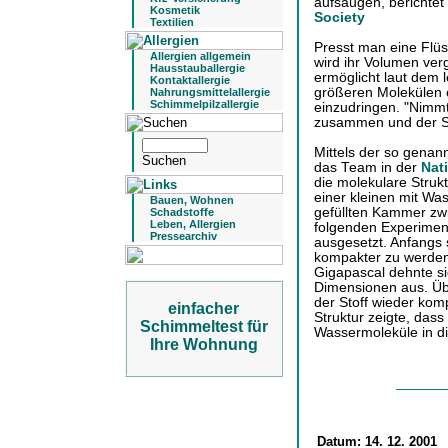
aufsaugen, berichtet
Kosmetik
Society
Textilien
Presst man eine Flüss
Allergien allgemein
wird ihr Volumen ver
Hausstauballergie
ermöglicht laut dem 
Kontaktallergie
größeren Molekülen 
Nahrungsmittelallergie
Schimmelpilzallergie
einzudringen. "Nimmt 
zusammen und der Sc
Mittels der so genann
das Team in der
Nat
die molekulare Strukt
einer kleinen mit Was
Bauen, Wohnen
gefüllten Kammer zw
Schadstoffe
Leben, Allergien
folgenden Experimen
Pressearchiv
ausgesetzt. Anfangs
kompakter zu werden
Gigapascal dehnte sic
Dimensionen aus. Übe
der Stoff wieder kom
einfacher
Struktur zeigte, das
Schimmeltest für
Wassermoleküle in d
Ihre Wohnung
Datum:
14. 12. 2001