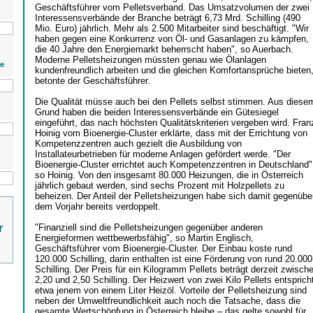
Geschäftsführer vom Pelletsverband. Das Umsatzvolumen der zwei
Interessensverbände der Branche beträgt 6,73 Mrd. Schilling (490
Mio. Euro) jährlich. Mehr als 2.500 Mitarbeiter sind beschäftigt. "Wir
haben gegen eine Konkurrenz von Öl- und Gasanlagen zu kämpfen,
die 40 Jahre den Energiemarkt beherrscht haben", so Auerbach.
Moderne Pelletsheizungen müssten genau wie Ölanlagen
ie
kundenfreundlich arbeiten und die gleichen Komfortansprüche bieten
betonte der Geschäftsführer.
Die Qualität müsse auch bei den Pellets selbst stimmen. Aus diese
Grund haben die beiden Interessensverbände ein Gütesiegel
eingeführt, das nach höchsten Qualitätskriterien vergeben wird. Fran
Hoinig vom Bioenergie-Cluster erklärte, dass mit der Errichtung von
Kompetenzzentren auch gezielt die Ausbildung von
Installateurbetrieben für moderne Anlagen gefördert werde. "Der
Bioenergie-Cluster errichtet auch Kompetenzzentren in Deutschland"
so Hoinig. Von den insgesamt 80.000 Heizungen, die in Österreich
jährlich gebaut werden, sind sechs Prozent mit Holzpellets zu
beheizen. Der Anteil der Pelletsheizungen habe sich damit gegenübe
dem Vorjahr bereits verdoppelt.
r
"Finanziell sind die Pelletsheizungen gegenüber anderen
Energieformen wettbewerbsfähig", so Martin Englisch,
Geschäftsführer vom Bioenergie-Cluster. Der Einbau koste rund
120.000 Schilling, darin enthalten ist eine Förderung von rund 20.000
Schilling. Der Preis für ein Kilogramm Pellets beträgt derzeit zwisch
2,20 und 2,50 Schilling. Der Heizwert von zwei Kilo Pellets entsprich
etwa jenem von einem Liter Heizöl. Vorteile der Pelletsheizung sind
neben der Umweltfreundlichkeit auch noch die Tatsache, dass die
gesamte Wertschöpfung in Österreich bleibe – das gelte sowohl für