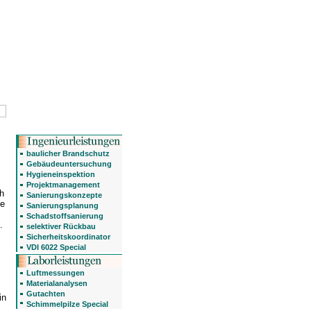
baulicher Brandschutz
Gebäudeuntersuchung
Hygieneinspektion
Projektmanagement
h
Sanierungskonzepte
ie
Sanierungsplanung
Schadstoffsanierung
.
selektiver Rückbau
Sicherheitskoordinator
VDI 6022 Special
Luftmessungen
Materialanalysen
Gutachten
in
Schimmelpilze Special