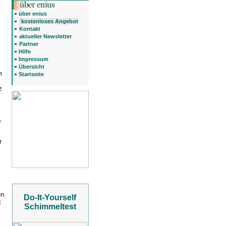
über enius
kostenloses Angebot
Kontakt
aktueller Newsletter
Partner
,
Hilfe
Impressum
Übersicht
m
Startseite
z
,
r
en
Do-It-Yourself
t
Schimmeltest