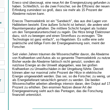
Eneco sind überzeugt, eine neue Art der Energienutzung gefunden z
haben. Schließlich, so die zwei Forscher, sei die Effizienz der neuen
Erfindung zumindest so groß, dass sie mehr als 15 Prozent der
Abwärme nutzen kann.
Enecos Thermoelektrik ist ein "Sandwich", das aus drei Lagen von
ie
Halbleitern besteht. Eine äußere Schicht ist beheizt, die andere wird 
Raumtemperatur gehalten. Die mittlere Schicht fungiert als Isolator
um den Temperaturunterschied zu regeln. Die Hitze bringt Elektrone
dazu, sich zu bewegen und einen Stromfluss zu erzeugen. "Die
Technologie ist ganz einfach", so Hagelstein. Es sollte eine sehr
praktische und billige Form der Energiegewinnung sein, meint der
Forscher.
Seit vielen Jahren träumen die Wissenschaftler davon, die Abwärme
von Kraftwerken und Autos als so genannte Thermoelektrik zu nutze
Bisher wurde die Abwärme faktisch nicht genutzt, sondern als
nutzlose Energie an die Umwelt abgegeben, was bei großen
Kraftwerken zu Umweltschäden in der Umgebung führte. Derzeit
können aber nur maximal zehn Prozent der Hitze in elektrische
Energie umgewandelt werden. Das sei, so die Forscher, zu wenig, u
r
als Energielieferant tatsächlich genutzt zu werden. Die beiden
Wissenschaftler arbeiten allerdings intensiv daran, den Output auf 1
Prozent zu erhöhen. Den enormen Nutzen dieser Art der
Energiegewinnung sieht auch das Pentagon, das die Forschung
finanziell unterstützt.