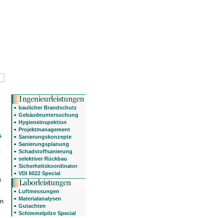
baulicher Brandschutz
Gebäudeuntersuchung
Hygieneinspektion
Projektmanagement
s
Sanierungskonzepte
Sanierungsplanung
t
Schadstoffsanierung
selektiver Rückbau
Sicherheitskoordinator
VDI 6022 Special
.
Luftmessungen
Materialanalysen
an
Gutachten
Schimmelpilze Special