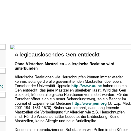
Allegieauslösendes Gen entdeckt
Ohne A1sterben Mastzellen – allergische Reaktion wird
unterbunden
Allergische Reaktionen wie Heuschnupfen können immer wieder
kehren, solange die allergievermittelnden Mastzellen überleben.
Forscher der Universität Uppsala
http://www.uu.se
haben nun ein
ng
Gen entdeckt, das jene Mastzellen überleben lässt. Wird das Gen
blockiert, können allergische Reaktionen verhindert werden. Für die
Forscher öffnet sich ein neuer Behandlungsweg, so ein Bericht im
Journal of Experimental Medicine
http://www.jem.org
(J. Exp. Med.
2001 194: 1561-1570). Bisher war bekannt, dass lang lebende
Mastzellen die Vorbedingung für Allergien wie z.B. Heuschnupfen
sind. Für die Wissenschaftler bedeutet die Entdeckung: Keine
Mastzellen, keine Allergie und neue Antiallergika.
Dringen allergieproduzierende Substanzen wie Pollen in den Körper