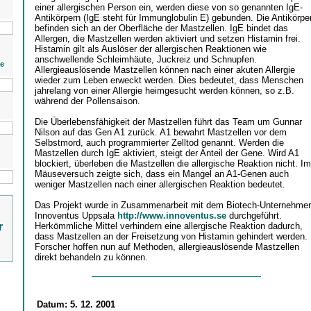
einer allergischen Person ein, werden diese von so genannten IgE-
Antikörpern (IgE steht für Immunglobulin E) gebunden. Die Antikörpe
befinden sich an der Oberfläche der Mastzellen. IgE bindet das
Allergen, die Mastzellen werden aktiviert und setzen Histamin frei.
Histamin gilt als Auslöser der allergischen Reaktionen wie
anschwellende Schleimhäute, Juckreiz und Schnupfen.
ie
Allergieauslösende Mastzellen können nach einer akuten Allergie
wieder zum Leben erweckt werden. Dies bedeutet, dass Menschen
jahrelang von einer Allergie heimgesucht werden können, so z.B.
während der Pollensaison.
Die Überlebensfähigkeit der Mastzellen führt das Team um Gunnar
Nilson auf das Gen A1 zurück. A1 bewahrt Mastzellen vor dem
Selbstmord, auch programmierter Zelltod genannt. Werden die
Mastzellen durch IgE aktiviert, steigt der Anteil der Gene. Wird A1
blockiert, überleben die Mastzellen die allergische Reaktion nicht. Im
Mäuseversuch zeigte sich, dass ein Mangel an A1-Genen auch
weniger Mastzellen nach einer allergischen Reaktion bedeutet.
Das Projekt wurde in Zusammenarbeit mit dem Biotech-Unternehme
Innoventus Uppsala
http://www.innoventus.se
durchgeführt.
r
Herkömmliche Mittel verhindern eine allergische Reaktion dadurch,
dass Mastzellen an der Freisetzung von Histamin gehindert werden.
Forscher hoffen nun auf Methoden, allergieauslösende Mastzellen
direkt behandeln zu können.
Datum:
5. 12. 2001