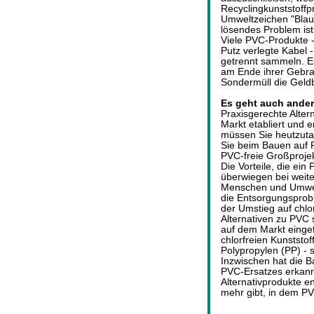
Recyclingkunststoff
Umweltzeichen "Blau
lösendes Problem ist
Viele PVC-Produkte -
Putz verlegte Kabel
getrennt sammeln. E
am Ende ihrer Gebra
Sondermüll die Geld
Es geht auch anders
Praxisgerechte Alte
Markt etabliert und e
müssen Sie heutzuta
Sie beim Bauen auf 
PVC-freie Großprojek
Die Vorteile, die ein
überwiegen bei weite
Menschen und Umwelt
die Entsorgungsproble
der Umstieg auf chlor
Alternativen zu PVC 
auf dem Markt eingef
chlorfreien Kunststof
Polypropylen (PP) - 
Inzwischen hat die B
PVC-Ersatzes erkann
Alternativprodukte e
mehr gibt, in dem PVC