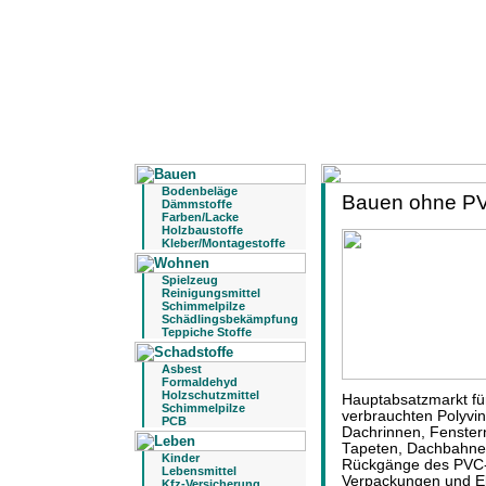
Bodenbeläge
Bauen ohne P
Dämmstoffe
Farben/Lacke
Holzbaustoffe
Kleber/Montagestoffe
Spielzeug
Reinigungsmittel
Schimmelpilze
Schädlingsbekämpfung
Teppiche Stoffe
Asbest
Formaldehyd
Holzschutzmittel
Hauptabsatzmarkt f
Schimmelpilze
verbrauchten Polyvin
PCB
Dachrinnen, Fenste
Tapeten, Dachbahne
Kinder
Rückgänge des PVC-V
Lebensmittel
Verpackungen und Ele
Kfz-Versicherung