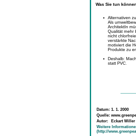
Was Sie tun könne
Alternativen z
Als umweltbew
ArchitektIn mü
Qualität mehr 
nicht chlorfre
verstärkte Nac
motiviert die 
Produkte zu en
Deshalb: Mache
statt PVC.
Datum:
1. 1. 2000
Quelle:
www.greenpe
Autor:
Eckart Willer
Weitere Information
(http://www.greenpea