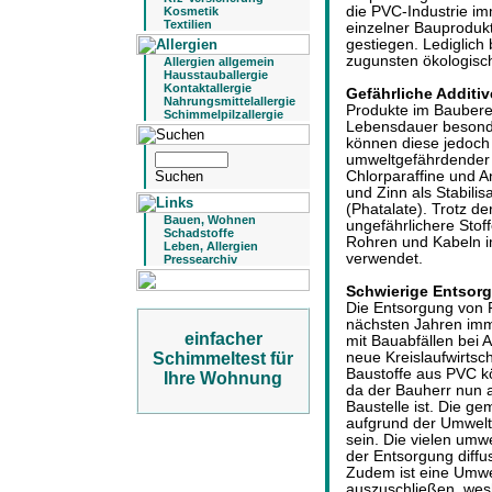
die PVC-Industrie i
Kosmetik
Textilien
einzelner Bauprodukt
gestiegen. Lediglic
zugunsten ökologische
Allergien allgemein
Hausstauballergie
Kontaktallergie
Gefährliche Additiv
Nahrungsmittelallergie
Produkte im Baubere
Schimmelpilzallergie
Lebensdauer besonde
können diese jedoch
umweltgefährdender 
Chlorparaffine und A
und Zinn als Stabil
(Phatalate). Trotz d
Bauen, Wohnen
ungefährlichere Stof
Schadstoffe
Rohren und Kabeln im
Leben, Allergien
verwendet.
Pressearchiv
Schwierige Entsor
Die Entsorgung von P
nächsten Jahren imm
einfacher
mit Bauabfällen bei 
Schimmeltest für
neue Kreislaufwirtsch
Baustoffe aus PVC k
Ihre Wohnung
da der Bauherr nun a
Baustelle ist. Die g
aufgrund der Umweltg
sein. Die vielen umw
der Entsorgung diffus
Zudem ist eine Umwe
auszuschließen, we