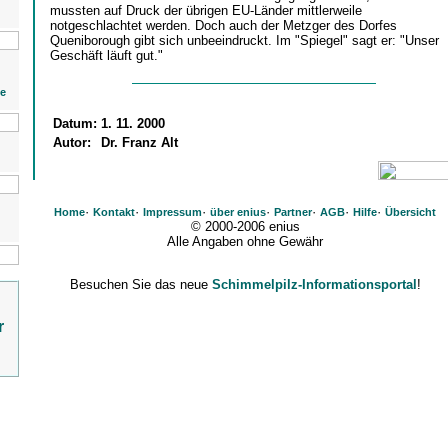
mussten auf Druck der übrigen EU-Länder mittlerweile
notgeschlachtet werden. Doch auch der Metzger des Dorfes
Queniborough gibt sich unbeeindruckt. Im "Spiegel" sagt er: "Unser
Geschäft läuft gut."
ie
Datum:
1. 11. 2000
Autor:
Dr. Franz Alt
·
·
·
·
·
·
·
Home
Kontakt
Impressum
über enius
Partner
AGB
Hilfe
Übersicht
© 2000-2006 enius
Alle Angaben ohne Gewähr
Besuchen Sie das neue
Schimmelpilz-Informationsportal
!
r