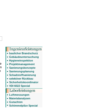
baulicher Brandschutz
Gebäudeuntersuchung
Hygieneinspektion
e
Projektmanagement
en
Sanierungskonzepte
n
Sanierungsplanung
Schadstoffsanierung
selektiver Rückbau
Sicherheitskoordinator
VDI 6022 Special
Luftmessungen
Materialanalysen
Gutachten
Schimmelpilze Special