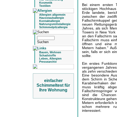
Kosmetik
Bei einem ersten 
Textilien
stöckigen Hochhaus
Erde landete, beric
Allergien allgemein
zwischen der zwölf
Hausstauballergie
Fallschirmkuppel ge
Kontaktallergie
neuen Rettungsgerä
Nahrungsmittelallergie
Schimmelpilzallergie
Jahres, als sich Men
Towers in New York 
an den Fallschirm sa
Fallschirm muss ein
öffnen und eine m
Metern haben." Auß
sein, falls er sich 
Bauen, Wohnen
sollte.
Schadstoffe
Leben, Allergien
Pressearchiv
Ein erstes Funktion
vergangenen Jahres 
als zehn verschieden
Eine besondere Ausb
dem Schirm in Sicher
einfacher
Karabinerhaken der
Schimmeltest für
muss kräftig abge
Ihre Wohnung
Fallschirmspringer
sind die Chancen
Konstrukteure gehen
Metern erforderlich i
schon mehrere rus
interessiert.