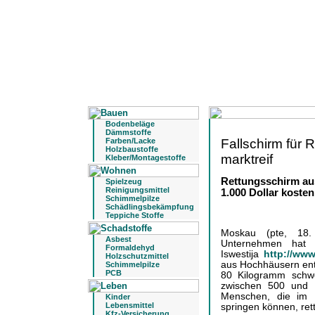
Bodenbeläge
Dämmstoffe
Fallschirm für
Farben/Lacke
Holzbaustoffe
marktreif
Kleber/Montagestoffe
Rettungsschirm au
Spielzeug
Reinigungsmittel
1.000 Dollar kosten
Schimmelpilze
Schädlingsbekämpfung
Teppiche Stoffe
Moskau (pte, 18.
Asbest
Unternehmen hat 
Formaldehyd
Iswestija
http://www
Holzschutzmittel
aus Hochhäusern entw
Schimmelpilze
PCB
80 Kilogramm schwe
zwischen 500 und 1
Menschen, die im 
Kinder
Lebensmittel
springen können, ret
Kfz-Versicherung