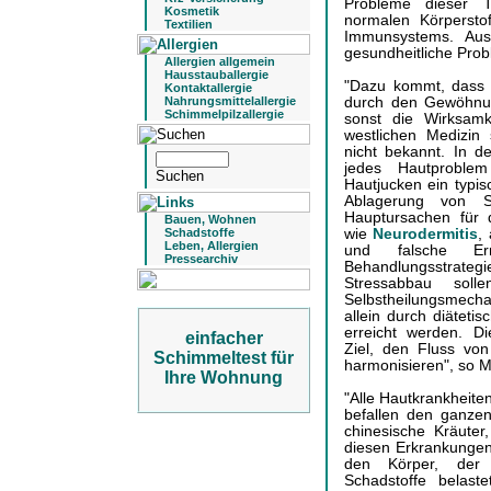
Probleme dieser T
Kosmetik
normalen Körpersto
Textilien
Immunsystems. Aus
gesundheitliche Pro
Allergien allgemein
Hausstauballergie
"Dazu kommt, dass 
Kontaktallergie
durch den Gewöhnun
Nahrungsmittelallergie
Schimmelpilzallergie
sonst die Wirksamk
westlichen Medizin
nicht bekannt. In de
jedes Hautproblem
Hautjucken ein typis
Ablagerung von S
Hauptursachen für 
Bauen, Wohnen
wie
Neurodermitis
,
Schadstoffe
Leben, Allergien
und falsche Er
Pressearchiv
Behandlungsstrategi
Stressabbau sol
Selbstheilungsmecha
allein durch diätet
erreicht werden. 
einfacher
Ziel, den Fluss von
Schimmeltest für
harmonisieren", so M
Ihre Wohnung
"Alle Hautkrankheite
befallen den ganze
chinesische Kräuter
diesen Erkrankungen,
den Körper, der 
Schadstoffe belaste