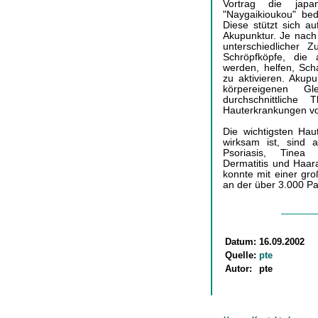
Vortrag die japa
"Naygaikioukou" be
Diese stützt sich au
Akupunktur. Je nach
unterschiedlicher 
Schröpfköpfe, die 
werden, helfen, Sch
zu aktivieren. Akupu
körpereigenen G
durchschnittliche 
Hauterkrankungen vo
Die wichtigsten Ha
wirksam ist, sind a
Psoriasis, Tinea 
Dermatitis und Haar
konnte mit einer gr
an der über 3.000 Pa
Datum:
16.09.2002
Quelle:
pte
Autor:
pte