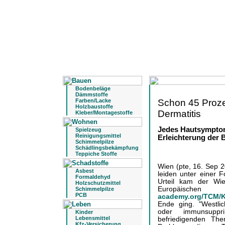
Bodenbeläge
Dämmstoffe
Schon 45 Proze
Farben/Lacke
Holzbaustoffe
Dermatitis
Kleber/Montagestoffe
Jedes Hautsymptom
Spielzeug
Reinigungsmittel
Erleichterung der
Schimmelpilze
Schädlingsbekämpfung
Teppiche Stoffe
Wien (pte, 16. Sep 2
Asbest
leiden unter einer 
Formaldehyd
Urteil kam der Wie
Holzschutzmittel
Europäische
Schimmelpilze
PCB
academy.org/TCM/
Ende ging. "Westli
oder immunsuppr
Kinder
Lebensmittel
befriedigenden The
Kfz-Versicherung