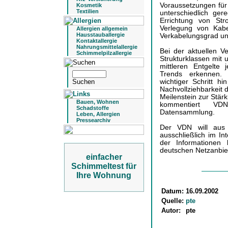
Voraussetzungen für
Kosmetik
Textilien
unterschiedlich ger
Errichtung von St
Verlegung von Kabe
Allergien allgemein
Hausstauballergie
Verkabelungsgrad unt
Kontaktallergie
Nahrungsmittelallergie
Bei der aktuellen Ve
Schimmelpilzallergie
Strukturklassen mit 
mittleren Entgelte 
Trends erkennen. "
wichtiger Schritt h
Nachvollziehbarkeit d
Meilenstein zur Stä
Bauen, Wohnen
kommentiert VDN
Schadstoffe
Datensammlung.
Leben, Allergien
Pressearchiv
Der VDN will aus 
ausschließlich im Int
der Informationen
deutschen Netzanbiet
einfacher
Schimmeltest für
Ihre Wohnung
Datum:
16.09.2002
Quelle:
pte
Autor:
pte