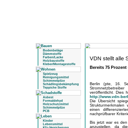
Bodenbeläge
Dämmstoffe
VDN stellt alle 
Farben/Lacke
Holzbaustoffe
Kleber/Montagestoffe
Bereits 75 Prozent 
Spielzeug
Reinigungsmittel
Schimmelpilze
Berlin (pte, 16. 
Schädlingsbekämpfung
Teppiche Stoffe
Stromnetzbetreiber 
veröffentlicht. Dies
http://www.vdn-be
Asbest
Die Übersicht spieg
Formaldehyd
Holzschutzmittel
Strukturmerkmalen 
Schimmelpilze
einen differenziert
PCB
nachprüfbarer Kriteri
Kinder
Bis jetzt war es de
Lebensmittel
anzustellen, da di
Kfz-Versicherung