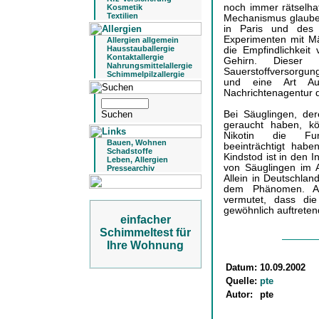
noch immer rätselha
Kosmetik
Textilien
Mechanismus glauben 
in Paris und des S
Experimenten mit M
Allergien allgemein
Hausstauballergie
die Empfindlichkei
Kontaktallergie
Gehirn. Dieser 
Nahrungsmittelallergie
Sauerstoffversorgun
Schimmelpilzallergie
und eine Art Aufw
Nachrichtenagentur 
Bei Säuglingen, de
geraucht haben, k
Nikotin die Funk
Bauen, Wohnen
beeinträchtigt habe
Schadstoffe
Kindstod ist in den 
Leben, Allergien
von Säuglingen im A
Pressearchiv
Allein in Deutschla
dem Phänomen. Al
vermutet, dass di
gewöhnlich auftreten
einfacher
Schimmeltest für
Ihre Wohnung
Datum:
10.09.2002
Quelle:
pte
Autor:
pte