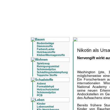
Bodenbeläge
Dämmstoffe
Nikotin als Urs
Farben/Lacke
Holzbaustoffe
Kleber/Montagestoffe
Nervengift wirkt a
Spielzeug
Reinigungsmittel
Schimmelpilze
Washington (pte,
Schädlingsbekämpfung
Teppiche Stoffe
möglicherweise eine 
Ein Forscherteam a
internationalen Wi
Asbest
National Academy
Formaldehyd
Holzschutzmittel
seine neuen Erken
Schimmelpilze
Andockstellen im Geh
PCB
des Aufwachens eine 
Kinder
Bereits frühere Stu
Lebensmittel
Kinder von Rauche
Kfz-Versicherung