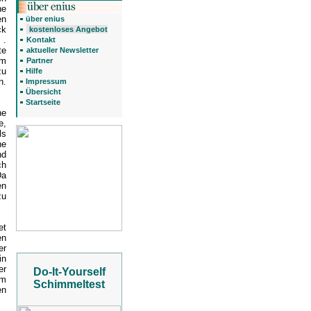
he
en
über enius
k
kostenloses Angebot
6
.
Kontakt
te
aktueller Newsletter
am
Partner
zu
Hilfe
n.
Impressum
Übersicht
Startseite
he
e,
ls
he
nd
ch
Da
en
zu
et
en
er
in
er
Do-It-Yourself
im
Schimmeltest
en