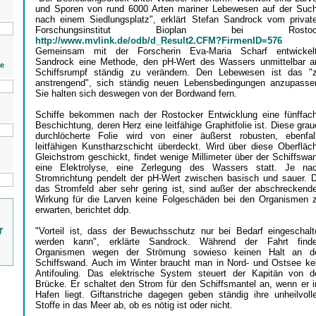
und Sporen von rund 6000 Arten mariner Lebewesen auf der Suc
nach einem Siedlungsplatz", erklärt Stefan Sandrock vom privat
Forschungsinstitut Bioplan bei Rostoc
http://www.mvlink.de/odb/d_Result2.CFM?FirmenID=57
Gemeinsam mit der Forscherin Eva-Maria Scharf entwickel
Sandrock eine Methode, den pH-Wert des Wassers unmittelbar 
ie
Schiffsrumpf ständig zu verändern. Den Lebewesen ist das "
anstrengend", sich ständig neuen Lebensbedingungen anzupasse
Sie halten sich deswegen von der Bordwand fern.
Schiffe bekommen nach der Rostocker Entwicklung eine fünffac
Beschichtung, deren Herz eine leitfähige Graphitfolie ist. Diese grau
durchlöcherte Folie wird von einer äußerst robusten, ebenfal
leitfähigen Kunstharzschicht überdeckt. Wird über diese Oberfläc
Gleichstrom geschickt, findet wenige Millimeter über der Schiffswa
eine Elektrolyse, eine Zerlegung des Wassers statt. Je na
Stromrichtung pendelt der pH-Wert zwischen basisch und sauer. 
das Stromfeld aber sehr gering ist, sind außer der abschreckend
Wirkung für die Larven keine Folgeschäden bei den Organismen 
erwarten, berichtet ddp.
r
"Vorteil ist, dass der Bewuchsschutz nur bei Bedarf eingeschalt
werden kann", erklärte Sandrock. Während der Fahrt find
Organismen wegen der Strömung sowieso keinen Halt an d
Schiffswand. Auch im Winter braucht man in Nord- und Ostsee ke
Antifouling. Das elektrische System steuert der Kapitän von d
Brücke. Er schaltet den Strom für den Schiffsmantel an, wenn er 
Hafen liegt. Giftanstriche dagegen geben ständig ihre unheilvoll
Stoffe in das Meer ab, ob es nötig ist oder nicht.