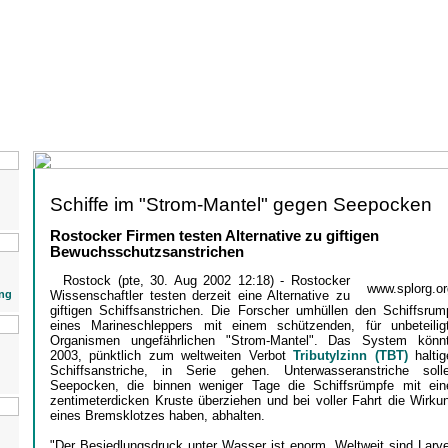
Schiffe im "Strom-Mantel" gegen Seepocken
Rostocker Firmen testen Alternative zu giftigen
Bewuchsschutzsanstrichen
Rostock (pte, 30. Aug 2002 12:18) - Rostocker
www.splorg.or
ng
Wissenschaftler testen derzeit eine Alternative zu
giftigen Schiffsanstrichen. Die Forscher umhüllen den Schiffsrum
eines Marineschleppers mit einem schützenden, für unbeteilig
Organismen ungefährlichen "Strom-Mantel". Das System könn
2003, pünktlich zum weltweiten Verbot
Tributylzinn (TBT)
haltig
Schiffsanstriche, in Serie gehen. Unterwasseranstriche soll
Seepocken, die binnen weniger Tage die Schiffsrümpfe mit ein
zentimeterdicken Kruste überziehen und bei voller Fahrt die Wirku
eines Bremsklotzes haben, abhalten.
"Der Besiedlungsdruck unter Wasser ist enorm. Weltweit sind Larv