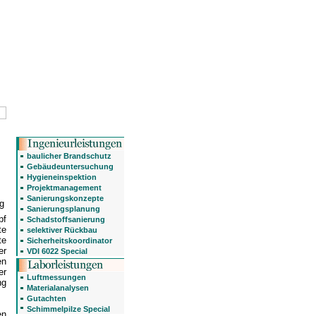
baulicher Brandschutz
Gebäudeuntersuchung
Hygieneinspektion
Projektmanagement
Sanierungskonzepte
g
Sanierungsplanung
pf
Schadstoffsanierung
te
selektiver Rückbau
te
Sicherheitskoordinator
er
VDI 6022 Special
en
er
Luftmessungen
ng
Materialanalysen
Gutachten
Schimmelpilze Special
en