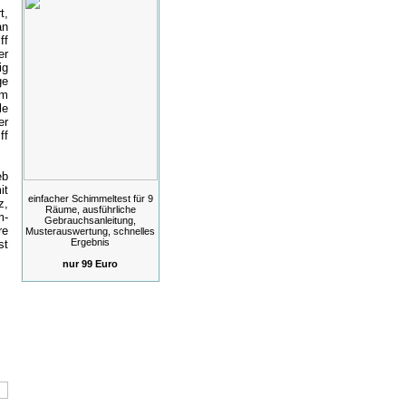
t,
an
ff
er
ig
ge
um
le
er
ff
eb
it
einfacher Schimmeltest für 9
z,
Räume, ausführliche
m-
Gebrauchsanleitung,
re
Musterauswertung, schnelles
Ergebnis
st
nur 99 Euro