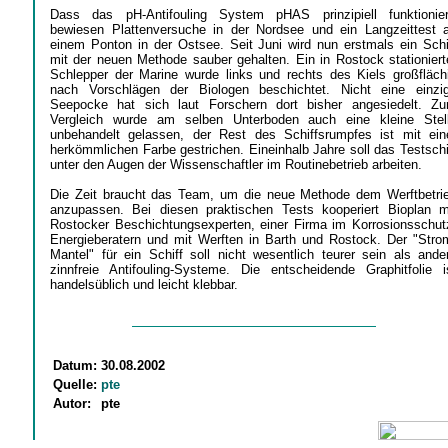
Dass das pH-Antifouling System pHAS prinzipiell funktionier
bewiesen Plattenversuche in der Nordsee und ein Langzeittest 
einem Ponton in der Ostsee. Seit Juni wird nun erstmals ein Schi
mit der neuen Methode sauber gehalten. Ein in Rostock stationiert
Schlepper der Marine wurde links und rechts des Kiels großfläch
nach Vorschlägen der Biologen beschichtet. Nicht eine einzi
Seepocke hat sich laut Forschern dort bisher angesiedelt. Z
Vergleich wurde am selben Unterboden auch eine kleine Stel
unbehandelt gelassen, der Rest des Schiffsrumpfes ist mit ein
herkömmlichen Farbe gestrichen. Eineinhalb Jahre soll das Testschi
unter den Augen der Wissenschaftler im Routinebetrieb arbeiten.
Die Zeit braucht das Team, um die neue Methode dem Werftbetri
anzupassen. Bei diesen praktischen Tests kooperiert Bioplan m
Rostocker Beschichtungsexperten, einer Firma im Korrosionsschut
Energieberatern und mit Werften in Barth und Rostock. Der "Stro
Mantel" für ein Schiff soll nicht wesentlich teurer sein als ande
zinnfreie Antifouling-Systeme. Die entscheidende Graphitfolie i
handelsüblich und leicht klebbar.
Datum:
30.08.2002
Quelle:
pte
Autor:
pte