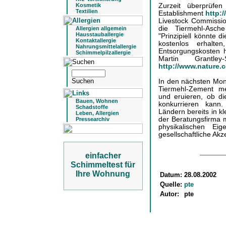
Zurzeit überprüfen
Kosmetik
Textilien
Establishment
http:
Livestock Commiss
die Tiermehl-Asc
Allergien allgemein
Hausstauballergie
"Prinzipiell könnte 
Kontaktallergie
kostenlos erhalt
Nahrungsmittelallergie
Entsorgungskosten h
Schimmelpilzallergie
Martin Grantle
http://www.nature
In den nächsten Mon
Tiermehl-Zement me
und eruieren, ob d
Bauen, Wohnen
konkurrieren kann
Schadstoffe
Ländern bereits in k
Leben, Allergien
der Beratungsfirma 
Pressearchiv
physikalischen E
gesellschaftliche Ak
einfacher
Schimmeltest für
Ihre Wohnung
Datum:
28.08.2002
Quelle:
pte
Autor:
pte