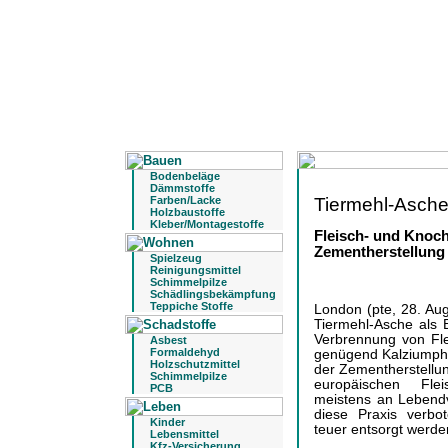
Bodenbeläge
Dämmstoffe
Tiermehl-Asche 
Farben/Lacke
Holzbaustoffe
Kleber/Montagestoffe
Fleisch- und Knoch
Zementherstellung
Spielzeug
Reinigungsmittel
Schimmelpilze
Schädlingsbekämpfung
Teppiche Stoffe
London (pte, 28. Aug
Tiermehl-Asche als 
Verbrennung von Flei
Asbest
Formaldehyd
genügend Kalziumpho
Holzschutzmittel
der Zementherstellun
Schimmelpilze
europäischen Flei
PCB
meistens an Lebendv
diese Praxis verbo
Kinder
teuer entsorgt werde
Lebensmittel
Kfz-Versicherung