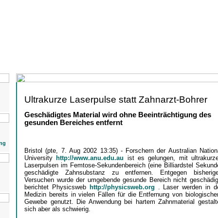
Ultrakurze Laserpulse statt Zahnarzt-Bohrer
Geschädigtes Material wird ohne Beeinträchtigung des
gesunden Bereiches entfernt
ng
Bristol (pte, 7. Aug 2002 13:35) - Forschern der Australian Nation
University
http://www.anu.edu.au
ist es gelungen, mit ultrakurz
Laserpulsen im Femtose-Sekundenbereich (eine Billiardstel Sekund
geschädigte Zahnsubstanz zu entfernen. Entgegen bisherig
Versuchen wurde der umgebende gesunde Bereich nicht geschädig
berichtet Physicsweb
http://physicsweb.org
. Laser werden in d
Medizin bereits in vielen Fällen für die Entfernung von biologisch
Gewebe genutzt. Die Anwendung bei hartem Zahnmaterial gestalt
sich aber als schwierig.