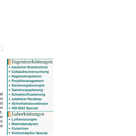
baulicher Brandschutz
Gebäudeuntersuchung
Hygieneinspektion
Projektmanagement
Sanierungskonzepte
Sanierungsplanung
al
Schadstoffsanierung
en
selektiver Rückbau
e)
Sicherheitskoordinator
en
VDI 6022 Special
t,
er
Luftmessungen
em
Materialanalysen
et
Gutachten
Schimmelpilze Special