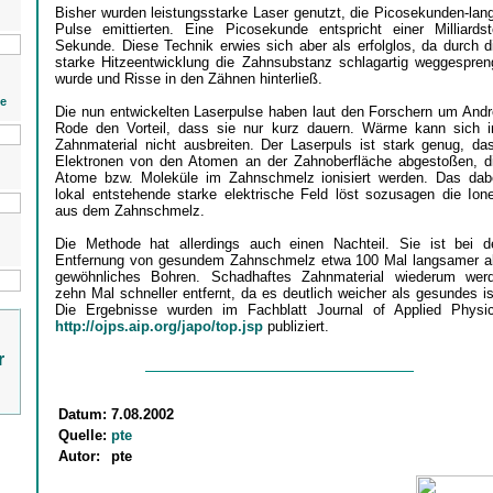
Bisher wurden leistungsstarke Laser genutzt, die Picosekunden-lan
Pulse emittierten. Eine Picosekunde entspricht einer Milliardst
Sekunde. Diese Technik erwies sich aber als erfolglos, da durch d
starke Hitzeentwicklung die Zahnsubstanz schlagartig weggespren
wurde und Risse in den Zähnen hinterließ.
ie
Die nun entwickelten Laserpulse haben laut den Forschern um Andr
Rode den Vorteil, dass sie nur kurz dauern. Wärme kann sich 
Zahnmaterial nicht ausbreiten. Der Laserpuls ist stark genug, da
Elektronen von den Atomen an der Zahnoberfläche abgestoßen, d
Atome bzw. Moleküle im Zahnschmelz ionisiert werden. Das dab
lokal entstehende starke elektrische Feld löst sozusagen die Ion
aus dem Zahnschmelz.
Die Methode hat allerdings auch einen Nachteil. Sie ist bei d
Entfernung von gesundem Zahnschmelz etwa 100 Mal langsamer a
gewöhnliches Bohren. Schadhaftes Zahnmaterial wiederum wer
zehn Mal schneller entfernt, da es deutlich weicher als gesundes is
Die Ergebnisse wurden im Fachblatt Journal of Applied Physi
http://ojps.aip.org/japo/top.jsp
publiziert.
r
Datum:
7.08.2002
Quelle:
pte
Autor:
pte