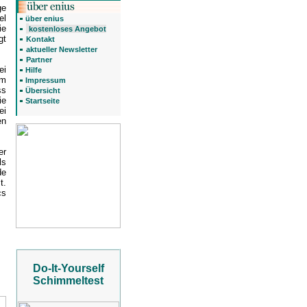
ge
el
über enius
ie
kostenloses Angebot
gt
Kontakt
aktueller Newsletter
Partner
ei
Hilfe
im
Impressum
ss
Übersicht
ie
Startseite
ei
en
er
ls
de
t.
cs
Do-It-Yourself
Schimmeltest