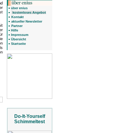
nd
er
über enius
st
kostenloses Angebot
Kontakt
aktueller Newsletter
it
Partner
er
Hilfe
ür
Impressum
ie
Übersicht
en
Startseite
ls
en
Do-It-Yourself
Schimmeltest