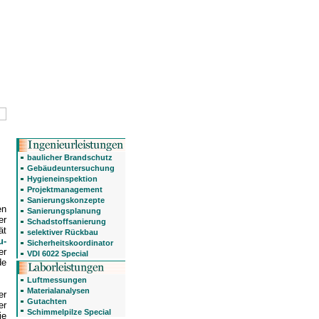
baulicher Brandschutz
Gebäudeuntersuchung
Hygieneinspektion
Projektmanagement
Sanierungskonzepte
en
Sanierungsplanung
er
Schadstoffsanierung
ät
selektiver Rückbau
u-
Sicherheitskoordinator
er
VDI 6022 Special
de
Luftmessungen
Materialanalysen
er
Gutachten
er
Schimmelpilze Special
ie