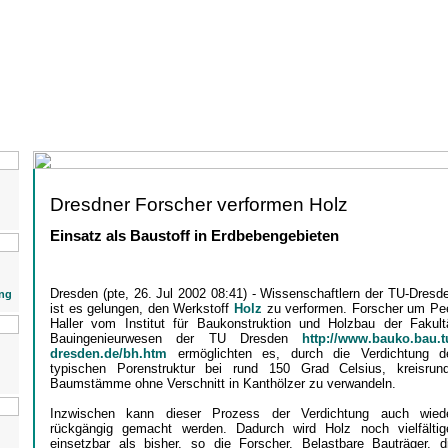
Dresdner Forscher verformen Holz
Einsatz als Baustoff in Erdbebengebieten
Dresden (pte, 26. Jul 2002 08:41) - Wissenschaftlern der TU-Dresd
ng
ist es gelungen, den Werkstoff
Holz
zu verformen. Forscher um Pe
Haller vom Institut für Baukonstruktion und Holzbau der Fakult
Bauingenieurwesen der TU Dresden
http://www.bauko.bau.t
dresden.de/bh.htm
ermöglichten es, durch die Verdichtung d
typischen Porenstruktur bei rund 150 Grad Celsius, kreisrun
Baumstämme ohne Verschnitt in Kanthölzer zu verwandeln.
Inzwischen kann dieser Prozess der Verdichtung auch wied
rückgängig gemacht werden. Dadurch wird Holz noch vielfältig
einsetzbar als bisher, so die Forscher. Belastbare Bauträger, d