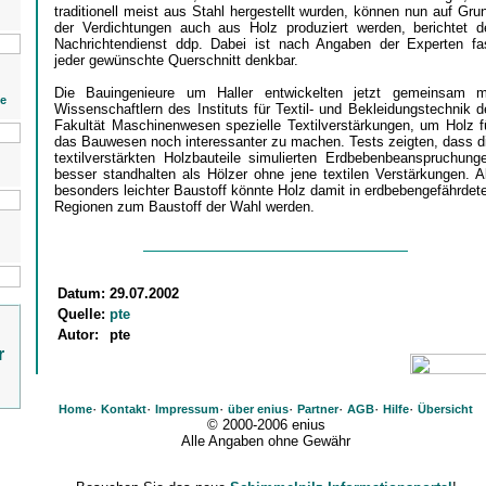
traditionell meist aus Stahl hergestellt wurden, können nun auf Gru
der Verdichtungen auch aus Holz produziert werden, berichtet d
Nachrichtendienst ddp. Dabei ist nach Angaben der Experten fa
jeder gewünschte Querschnitt denkbar.
Die Bauingenieure um Haller entwickelten jetzt gemeinsam m
ie
Wissenschaftlern des Instituts für Textil- und Bekleidungstechnik d
Fakultät Maschinenwesen spezielle Textilverstärkungen, um Holz f
das Bauwesen noch interessanter zu machen. Tests zeigten, dass d
textilverstärkten Holzbauteile simulierten Erdbebenbeanspruchung
besser standhalten als Hölzer ohne jene textilen Verstärkungen. A
besonders leichter Baustoff könnte Holz damit in erdbebengefährdet
Regionen zum Baustoff der Wahl werden.
Datum:
29.07.2002
Quelle:
pte
Autor:
pte
r
·
·
·
·
·
·
·
Home
Kontakt
Impressum
über enius
Partner
AGB
Hilfe
Übersicht
© 2000-2006 enius
Alle Angaben ohne Gewähr