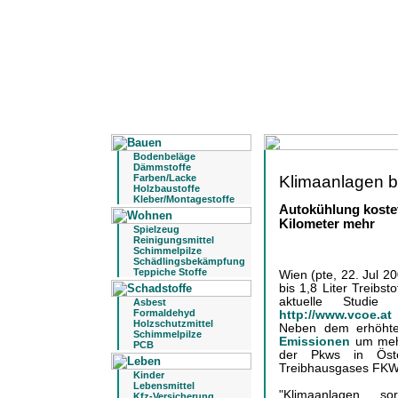
Bodenbeläge
Dämmstoffe
Klimaanlagen b
Farben/Lacke
Holzbaustoffe
Kleber/Montagestoffe
Autokühlung kostet 
Kilometer mehr
Spielzeug
Reinigungsmittel
Schimmelpilze
Schädlingsbekämpfung
Teppiche Stoffe
Wien (pte, 22. Jul 2
bis 1,8 Liter Treibs
aktuelle Studie
Asbest
Formaldehyd
http://www.vcoe.a
Holzschutzmittel
Neben dem erhöhte
Schimmelpilze
Emissionen
um mehr
PCB
der Pkws in Öste
Treibhausgases FKW 
Kinder
Lebensmittel
"Klimaanlagen s
Kfz-Versicherung