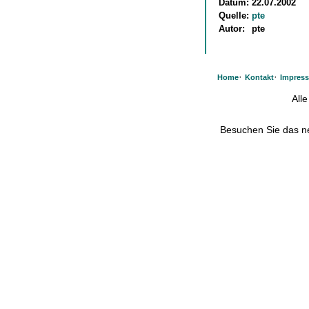
Datum:
22.07.2002
Quelle:
pte
Autor:
pte
·
·
Home
Kontakt
Impres
All
Besuchen Sie das 