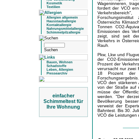
Wageninneren, trag
Kosmetik
Textilien
fordert der VCÖ er
Verkehrsbereic
Forschungsinstitut
Allergien allgemein
Hausstauballergie
Österreichs Klimas
Kontaktallergie
Tonnen CO2-Äquival
Nahrungsmittelallergie
Emissionen des Verk
Schimmelpilzallergie
zeigt, sind seit 
Verkehrs in Österre
Rauh.
Pkw, Lkw und Flugv
der CO2-Emissione
Bauen, Wohnen
Prozent der Verkehrs
Schadstoffe
verursacht nur zwei 
Leben, Allergien
18 Prozent der V
Pressearchiv
Forschungsergebnis
VCÖ den stärkeren 
von der Straße auf 
müsse der Öffentli
einfacher
werden. "Der derzei
Schimmeltest für
Bevölkerung besse
verweist der Exper
Ihre Wohnung
Bahntest. Bis 30. J
VCÖ die Leistungen d