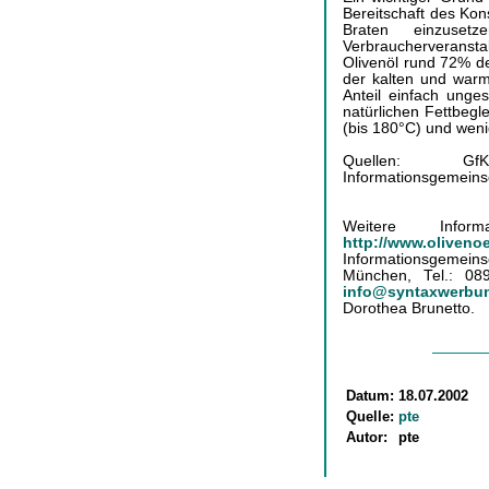
Bereitschaft des Ko
Braten einzuset
Verbraucherveranst
Olivenöl rund 72% d
der kalten und war
Anteil einfach unge
natürlichen Fettbeglei
(bis 180°C) und wenig
Quellen: GfK
Informationsgemeinsc
Weitere Infor
http://www.oliv
Informationsgemeins
München, Tel.: 089
info@syntaxwerbu
Dorothea Brunetto.
Datum:
18.07.2002
Quelle:
pte
Autor:
pte