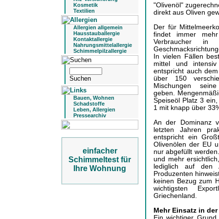
"Olivenöl" zugerechn
Kosmetik
Textilien
direkt aus Oliven g
Der für Mittelmeerk
Allergien allgemein
Hausstauballergie
findet immer mehr
Kontaktallergie
Verbraucher in
Nahrungsmittelallergie
Geschmacksrichtunge
Schimmelpilzallergie
In vielen Fällen bes
mittel und intensi
entspricht auch dem
über 150 verschi
Mischungen seine 
geben. Mengenmäßig
Bauen, Wohnen
Speiseöl Platz 3 ein
Schadstoffe
1 mit knapp über 3
Leben, Allergien
Pressearchiv
An der Dominanz vo
letzten Jahren pra
entspricht ein Groß
Olivenölen der EU un
einfacher
nur abgefüllt werden
und mehr ersichtlic
Schimmeltest für
lediglich auf den 
Ihre Wohnung
Produzenten hinweist.
keinen Bezug zum He
wichtigsten Expo
Griechenland.
Mehr Einsatz in de
Ein wichtiger Grund 