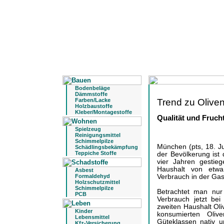
Bodenbeläge
Dämmstoffe
Trend zu Olive
Farben/Lacke
Holzbaustoffe
Kleber/Montagestoffe
Qualität und Fruch
Spielzeug
Reinigungsmittel
Schimmelpilze
München (pts, 18. Ju
Schädlingsbekämpfung
Teppiche Stoffe
der Bevölkerung ist
vier Jahren gestie
Haushalt von etwa
Asbest
Verbrauch in der Ga
Formaldehyd
Holzschutzmittel
Schimmelpilze
Betrachtet man nur 
PCB
Verbrauch jetzt bei
zweiten Haushalt Oli
Kinder
konsumierten Oliv
Lebensmittel
Güteklassen nativ u
Kfz-Versicherung