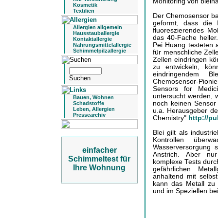
Monitoring von bleihä
Kosmetik
Textilien
Der Chemosensor basi
geformt, dass die 
Allergien allgemein
fluoreszierendes Mo
Hausstauballergie
das 40-Fache helle
Kontaktallergie
Pei Huang testeten 
Nahrungsmittelallergie
Schimmelpilzallergie
für menschliche Zelle
Zellen eindringen kön
zu entwickeln, kö
eindringendem B
Chemosensor-Pioni
Sensors for Medi
untersucht werden, w
Bauen, Wohnen
noch keinen Sensor f
Schadstoffe
Leben, Allergien
u.a. Herausgeber de
Pressearchiv
Chemistry"
http://p
Blei gilt als industr
Kontrollen über
Wasserversorgung s
einfacher
Anstrich. Aber nu
Schimmeltest für
komplexe Tests durch
Ihre Wohnung
gefährlichen Metal
anhaltend mit selbst
kann das Metall zu 
und im Speziellen be