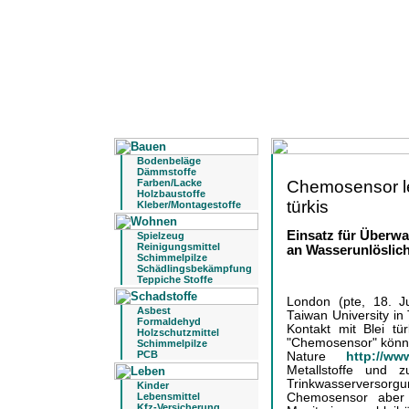
Bodenbeläge
Dämmstoffe
Chemosensor l
Farben/Lacke
Holzbaustoffe
türkis
Kleber/Montagestoffe
Einsatz für Überwa
Spielzeug
Reinigungsmittel
an Wasserunlöslich
Schimmelpilze
Schädlingsbekämpfung
Teppiche Stoffe
London (pte, 18. J
Asbest
Taiwan University in 
Formaldehyd
Kontakt mit Blei tü
Holzschutzmittel
"Chemosensor" könnte
Schimmelpilze
PCB
Nature
http://w
Metallstoffe und 
Trinkwasserversor
Kinder
Chemosensor aber 
Lebensmittel
Kfz-Versicherung