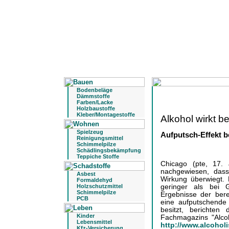
Bodenbeläge
Dämmstoffe
Farben/Lacke
Holzbaustoffe
Kleber/Montagestoffe
Alkohol wirkt be
Spielzeug
Aufputsch-Effekt be
Reinigungsmittel
Schimmelpilze
Schädlingsbekämpfung
Teppiche Stoffe
Chicago (pte, 17.
nachgewiesen, dass
Asbest
Wirkung überwiegt. 
Formaldehyd
geringer als bei G
Holzschutzmittel
Schimmelpilze
Ergebnisse der bere
PCB
eine aufputschend
besitzt, berichten
Kinder
Fachmagazins "Alcoh
Lebensmittel
http://www.alcoho
Kfz-Versicherung