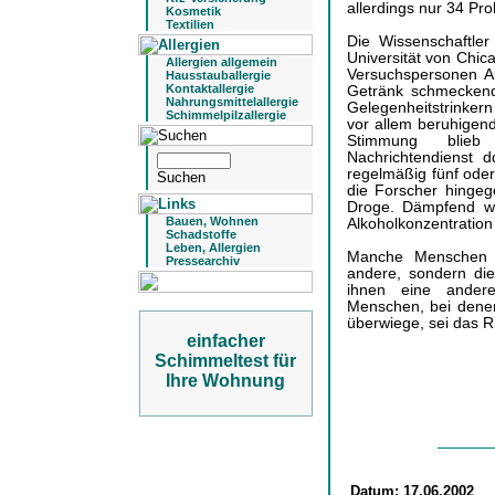
allerdings nur 34 Pro
Kosmetik
Textilien
Die Wissenschaftle
Universität von Chi
Allergien allgemein
Versuchspersonen Al
Hausstauballergie
Kontaktallergie
Getränk schmeckend
Nahrungsmittelallergie
Gelegenheitstrinker
Schimmelpilzallergie
vor allem beruhigend
Stimmung blieb
Nachrichtendienst d
regelmäßig fünf oder
die Forscher hingeg
Droge. Dämpfend wir
Bauen, Wohnen
Alkoholkonzentration
Schadstoffe
Leben, Allergien
Manche Menschen se
Pressearchiv
andere, sondern die
ihnen eine andere
Menschen, bei denen
überwiege, sei das Ri
einfacher
Schimmeltest für
Ihre Wohnung
Datum:
17.06.2002