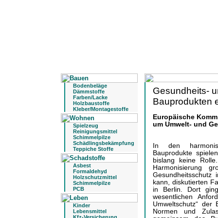
Bodenbeläge
Gesundheits- u
Dämmstoffe
Farben/Lacke
Bauprodukten e
Holzbaustoffe
Kleber/Montagestoffe
Europäische Kommis
um Umwelt- und Ge
Spielzeug
Reinigungsmittel
Schimmelpilze
Schädlingsbekämpfung
In den harmonisi
Teppiche Stoffe
Bauprodukte spiele
bislang keine Rolle
Asbest
Harmonisierung g
Formaldehyd
Gesundheitsschutz 
Holzschutzmittel
kann, diskutierten F
Schimmelpilze
in Berlin. Dort g
PCB
wesentlichen Anfor
Umweltschutz“ der E
Kinder
Normen und Zulas
Lebensmittel
Kfz-Versicherung