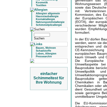
gemeinsam das Bun
Kosmetik
Wohnungswesen (
Textilien
sowie das Deutsche 
mit Vertreterinn
Allergien allgemein
Kommission, des Eu
Hausstauballergie
der Europäischen O
Kontaktallergie
(EOTA), der europäi
Nahrungsmittelallergie
Schimmelpilzallergie
verschiedener Mitg
wurden Empfehlung
formuliert.
In der EU dürfen Bau
werden, wenn sie de
entsprechen und da
Bauen, Wohnen
CE-Kennzeichnung -
Schadstoffe
europäischen Baupr
Leben, Allergien
Pressearchiv
kaum Umwelt- und Ge
Die Europäische
Umweltaspekte bei
Bauprodukte berücksi
Umweltpolitik u
einfacher
Umweltaktionsprog
Schimmeltest für
Bauprodukte gelte
Ihre Wohnung
Chemikalien in Ba
Chemikalien oder alt
dient Gesundheit u
sowie geringere Be
unmittelbarer Umgeb
Die EU-Kommissio
Arbeitsgruppe eing