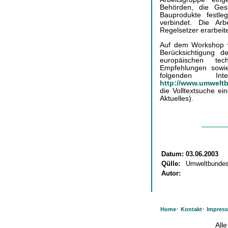
Behörden, die Ges
Bauprodukte festle
verbindet. Die Ar
Regelsetzer erarbeit
Auf dem Workshop w
Berücksichtigung 
europäischen tec
Empfehlungen sowi
folgenden Inte
http://www.umwelt
die Volltextsuche ei
Aktuelles).
Datum:
03.06.2003
Qülle:
Umweltbunde
Autor:
·
·
Home
Kontakt
Impres
All