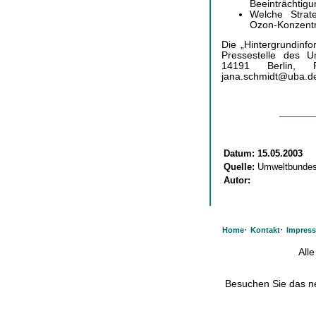
Beeinträchtig
Welche Strat
Ozon-Konzentr
Die „Hintergrundinf
Pressestelle des 
14191 Berlin, F
jana.schmidt@uba.de
Datum:
15.05.2003
Quelle:
Umweltbunde
Autor:
·
·
Home
Kontakt
Impres
All
Besuchen Sie das 