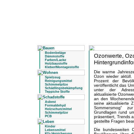
Bodenbeläge
Ozonwerte, Oz
Dämmstoffe
Farben/Lacke
Hintergrundin
Holzbaustoffe
Kleber/Montagestoffe
Die warme Jahresze
Ozon wieder aktüll.
Spielzeug
Prozent der Bevöl
Reinigungsmittel
Schimmelpilze
veröffentlicht das 
Schädlingsbekämpfung
unter der Adress
Teppiche Stoffe
aktualisierte Ozonw
an den Wochenenden
Asbest
seine aktualisierte 
Formaldehyd
Sommersmog“ zur
Holzschutzmittel
Grundlagen rund um
Schimmelpilze
PCB
präsentiert, Trends a
gestellte Fragen bea
Kinder
Die bundesweiten 
Lebensmittel
Kfz-Versicherung