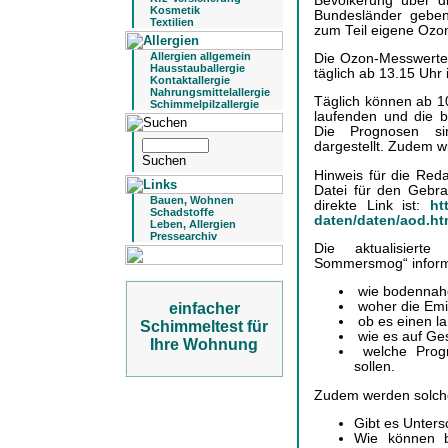
Bevölkerung über d
Kosmetik
Bundesländer geben
Textilien
zum Teil eigene Ozon
Allergien allgemein
Die Ozon-Messwerte 
Hausstauballergie
täglich ab 13.15 Uhr 
Kontaktallergie
Nahrungsmittelallergie
Täglich können ab 1
Schimmelpilzallergie
laufenden und die 
Die Prognosen sin
dargestellt. Zudem wi
Hinweis für die Reda
Datei für den Gebra
Bauen, Wohnen
direkte Link ist:
ht
Schadstoffe
daten/daten/aod.h
Leben, Allergien
Pressearchiv
Die aktualisierte
Sommersmog“ inform
wie bodennahe
woher die Emi
einfacher
ob es einen lan
Schimmeltest für
wie es auf Ge
Ihre Wohnung
welche Prog
sollen.
Zudem werden solche
Gibt es Unter
Wie können b