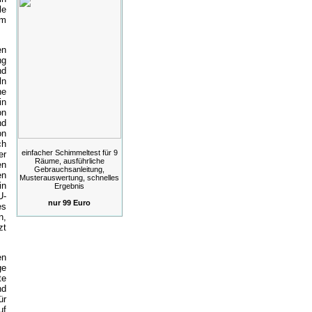
le
um
en
ng
nd
ln
he
in
on
nd
on
ch
einfacher Schimmeltest für 9
er
Räume, ausführliche
en
Gebrauchsanleitung,
en
Musterauswertung, schnelles
in
Ergebnis
U-
nur 99 Euro
es
n,
zt
.
en
ge
te
nd
ür
uf