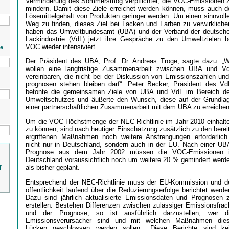
Verminderung des Sommersmog verpflichtet, die VOC-Emissionen 
mindern. Damit diese Ziele erreichet werden können, muss auch d
Lösemittelgehalt von Produkten geringer werden. Um einen sinnvoll
Weg zu finden, dieses Ziel bei Lacken und Farben zu verwirkliche
haben das Umweltbundesamt (UBA) und der Verband der deutsch
Lackindustrie (VdL) jetzt ihre Gespräche zu den Umweltzielen b
VOC wieder intensiviert.
ie
Der Präsident des UBA, Prof. Dr. Andreas Troge, sagte dazu: „W
wollen eine langfristige Zusammenarbeit zwischen UBA und V
vereinbaren, die nicht bei der Diskussion von Emissionszahlen und
prognosen stehen bleiben darf“. Peter Becker, Präsident des Vd
betonte die gemeinsamen Ziele von UBA und VdL im Bereich d
Umweltschutzes und äußerte den Wunsch, diese auf der Grundla
einer partnerschaftlichen Zusammenarbeit mit dem UBA zu erreichen
Um die VOC-Höchstmenge der NEC-Richtlinie im Jahr 2010 einhalt
zu können, sind nach heutiger Einschätzung zusätzlich zu den berei
ergriffenen Maßnahmen noch weitere Anstrengungen erforderlich
nicht nur in Deutschland, sondern auch in der EU. Nach einer UB
Prognose aus dem Jahr 2002 müssen die VOC-Emissionen 
Deutschland voraussichtlich noch um weitere 20 % gemindert werd
r
als bisher geplant.
Entsprechend der NEC-Richtlinie muss der EU-Kommission und d
öffentlichkeit laufend über die Reduzierungserfolge berichtet werde
Dazu sind jährlich aktualisierte Emissionsdaten und Prognosen 
erstellen. Bestehen Differenzen zwischen zulässiger Emissionsfrac
und der Prognose, so ist ausführlich darzustellen, wer d
Emissionsverursacher sind und mit welchen Maßnahmen die
Lücken geschlossen werden sollen. „Diese Berichte sind ke