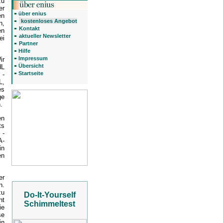
zu
er
über enius
en
kostenloses Angebot
n,
Kontakt
en
aktueller Newsletter
ei
Partner
Hilfe
Impressum
ir
Übersicht
dL
Startseite
 -
L,
es
ge
.
en
ts
 -
A-
in
en
er
n.
zu
Do-It-Yourself
ht
Schimmeltest
ie
se
in