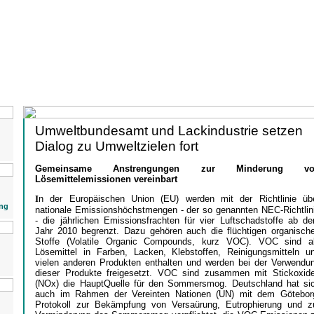
Umweltbundesamt und Lackindustrie setzen
Dialog zu Umweltzielen fort
Gemeinsame Anstrengungen zur Minderung vo
Lösemittelemissionen vereinbart
I
n der Europäischen Union (EU) werden mit der Richtlinie üb
ng
nationale Emissionshöchstmengen - der so genannten NEC-Richtlin
- die jährlichen Emissionsfrachten für vier Luftschadstoffe ab d
Jahr 2010 begrenzt. Dazu gehören auch die flüchtigen organisch
Stoffe (Volatile Organic Compounds, kurz VOC). VOC sind a
Lösemittel in Farben, Lacken, Klebstoffen, Reinigungsmitteln u
vielen anderen Produkten enthalten und werden bei der Verwendu
dieser Produkte freigesetzt. VOC sind zusammen mit Stickoxid
(NOx) die HauptQuelle für den Sommersmog. Deutschland hat si
auch im Rahmen der Vereinten Nationen (UN) mit dem Götebor
Protokoll zur Bekämpfung von Versaürung, Eutrophierung und z