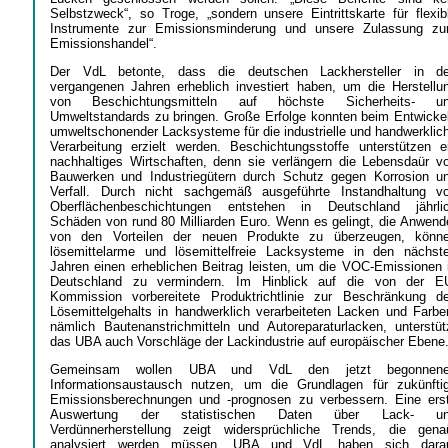
Selbstzweck“, so Troge, „sondern unsere Eintrittskarte für flexib
Instrumente zur Emissionsminderung und unsere Zulassung z
Emissionshandel“.
Der VdL betonte, dass die deutschen Lackhersteller in d
vergangenen Jahren erheblich investiert haben, um die Herstellu
von Beschichtungsmitteln auf höchste Sicherheits- u
Umweltstandards zu bringen. Große Erfolge konnten beim Entwicke
umweltschonender Lacksysteme für die industrielle und handwerklic
Verarbeitung erzielt werden. Beschichtungsstoffe unterstützen e
nachhaltiges Wirtschaften, denn sie verlängern die Lebensdaür v
Bauwerken und Industriegütern durch Schutz gegen Korrosion u
Verfall. Durch nicht sachgemäß ausgeführte Instandhaltung v
Oberflächenbeschichtungen entstehen in Deutschland jährli
Schäden von rund 80 Milliarden Euro. Wenn es gelingt, die Anwend
von den Vorteilen der neuen Produkte zu überzeugen, könn
lösemittelarme und lösemittelfreie Lacksysteme in den nächst
Jahren einen erheblichen Beitrag leisten, um die VOC-Emissionen 
Deutschland zu vermindern. Im Hinblick auf die von der E
Kommission vorbereitete Produktrichtlinie zur Beschränkung d
Lösemittelgehalts in handwerklich verarbeiteten Lacken und Farbe
nämlich Bautenanstrichmitteln und Autoreparaturlacken, unterstüt
das UBA auch Vorschläge der Lackindustrie auf europäischer Ebene
Gemeinsam wollen UBA und VdL den jetzt begonnen
Informationsaustausch nutzen, um die Grundlagen für zukünfti
Emissionsberechnungen und -prognosen zu verbessern. Eine ers
Auswertung der statistischen Daten über Lack- u
Verdünnerherstellung zeigt widersprüchliche Trends, die gena
analysiert werden müssen. UBA und VdL haben sich dara