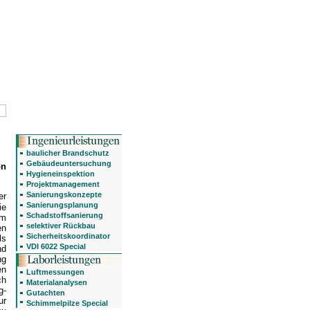
baulicher Brandschutz
Gebäudeuntersuchung
n
Hygieneinspektion
Projektmanagement
Sanierungskonzepte
er
Sanierungsplanung
ie
Schadstoffsanierung
em
selektiver Rückbau
en
Sicherheitskoordinator
ls
VDI 6022 Special
nd
ng
en
Luftmessungen
ch
Materialanalysen
g-
Gutachten
ur
Schimmelpilze Special