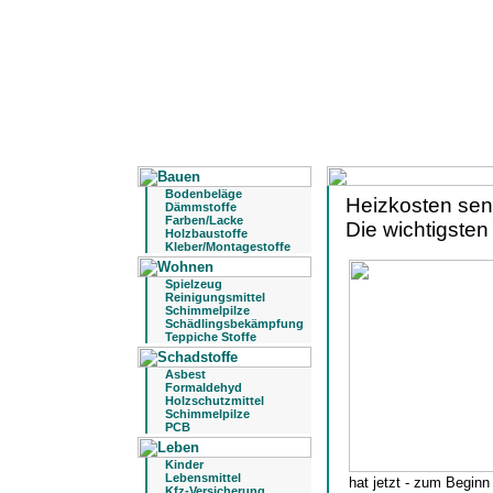
Bodenbeläge
Heizkosten sen
Dämmstoffe
Farben/Lacke
Die wichtigsten
Holzbaustoffe
Kleber/Montagestoffe
Spielzeug
Reinigungsmittel
Schimmelpilze
Schädlingsbekämpfung
Teppiche Stoffe
Asbest
Formaldehyd
Holzschutzmittel
Schimmelpilze
PCB
Kinder
Lebensmittel
hat jetzt - zum Beginn
Kfz-Versicherung