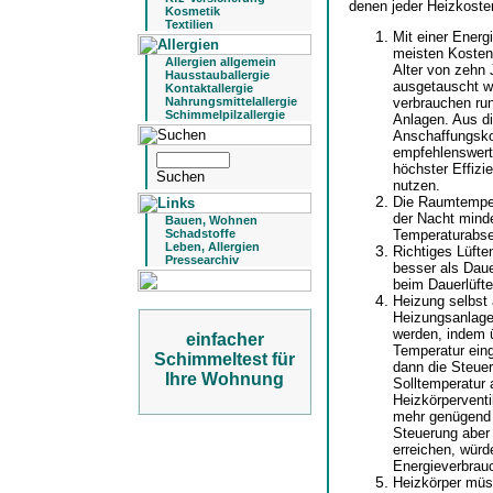
denen jeder Heizkoste
Kosmetik
Textilien
Mit einer Energ
meisten Kosten
Allergien allgemein
Alter von zehn 
Hausstauballergie
ausgetauscht w
Kontaktallergie
verbrauchen run
Nahrungsmittelallergie
Schimmelpilzallergie
Anlagen. Aus d
Anschaffungskos
empfehlenswert 
höchster Effiz
nutzen.
Die Raumtempera
der Nacht mind
Bauen, Wohnen
Temperaturabse
Schadstoffe
Leben, Allergien
Richtiges Lüften
Pressearchiv
besser als Daue
beim Dauerlüft
Heizung selbst 
Heizungsanlage
werden, indem 
einfacher
Temperatur einge
Schimmeltest für
dann die Steue
Ihre Wohnung
Solltemperatur 
Heizkörperventil
mehr genügend 
Steuerung aber 
erreichen, würd
Energieverbrauc
Heizkörper müs