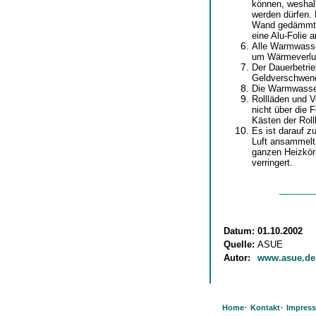
können, weshalb
werden dürfen. 
Wand gedämmt s
eine Alu-Folie a
Alle Warmwasser
um Wärmeverlus
Der Dauerbetrieb
Geldverschwen
Die Warmwassert
Rollläden und 
nicht über die F
Kästen der Roll
Es ist darauf z
Luft ansammelt
ganzen Heizkörp
verringert.
Datum:
01.10.2002
Quelle:
ASUE
Autor:
www.asue.de
·
·
Home
Kontakt
Impres