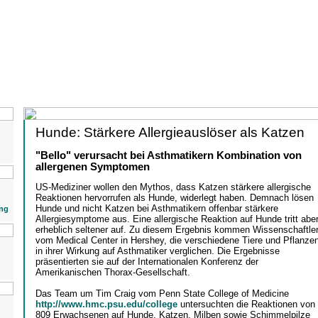
Hunde: Stärkere Allergieauslöser als Katzen
"Bello" verursacht bei Asthmatikern Kombination von
allergenen Symptomen
US-Mediziner wollen den Mythos, dass Katzen stärkere allergische
Reaktionen hervorrufen als Hunde, widerlegt haben. Demnach lösen
Hunde und nicht Katzen bei Asthmatikern offenbar stärkere
ng
Allergiesymptome aus. Eine allergische Reaktion auf Hunde tritt abe
erheblich seltener auf. Zu diesem Ergebnis kommen Wissenschaftle
vom Medical Center in Hershey, die verschiedene Tiere und Pflanze
in ihrer Wirkung auf Asthmatiker verglichen. Die Ergebnisse
präsentierten sie auf der Internationalen Konferenz der
Amerikanischen Thorax-Gesellschaft.
Das Team um Tim Craig vom Penn State College of Medicine
http://www.hmc.psu.edu/college
untersuchten die Reaktionen von
809 Erwachsenen auf Hunde, Katzen, Milben sowie Schimmelpilze