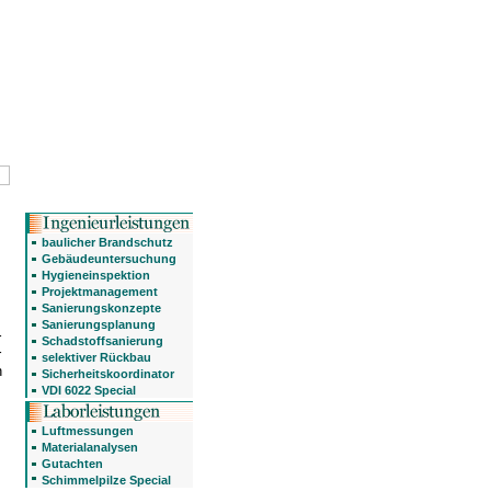
baulicher Brandschutz
Gebäudeuntersuchung
Hygieneinspektion
Projektmanagement
Sanierungskonzepte
Sanierungsplanung
r
Schadstoffsanierung
r
selektiver Rückbau
n
Sicherheitskoordinator
VDI 6022 Special
Luftmessungen
Materialanalysen
Gutachten
Schimmelpilze Special