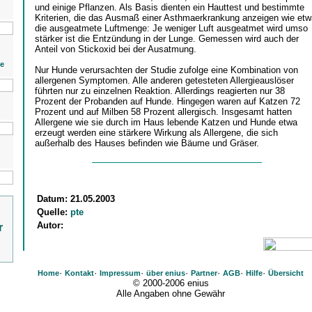
und einige Pflanzen. Als Basis dienten ein Hauttest und bestimmte
Kriterien, die das Ausmaß einer Asthmaerkrankung anzeigen wie etw
die ausgeatmete Luftmenge: Je weniger Luft ausgeatmet wird umso
stärker ist die Entzündung in der Lunge. Gemessen wird auch der
Anteil von Stickoxid bei der Ausatmung.
ie
Nur Hunde verursachten der Studie zufolge eine Kombination von
allergenen Symptomen. Alle anderen getesteten Allergieauslöser
führten nur zu einzelnen Reaktion. Allerdings reagierten nur 38
Prozent der Probanden auf Hunde. Hingegen waren auf Katzen 72
Prozent und auf Milben 58 Prozent allergisch. Insgesamt hatten
Allergene wie sie durch im Haus lebende Katzen und Hunde etwa
erzeugt werden eine stärkere Wirkung als Allergene, die sich
außerhalb des Hauses befinden wie Bäume und Gräser.
Datum:
21.05.2003
Quelle:
pte
Autor:
r
·
·
·
·
·
·
·
Home
Kontakt
Impressum
über enius
Partner
AGB
Hilfe
Übersicht
© 2000-2006 enius
Alle Angaben ohne Gewähr