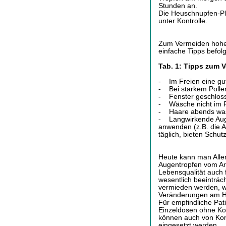
Stunden an.
Die Heuschnupfen-Pla
unter Kontrolle.
Zum Vermeiden hohe
einfache Tipps befol
Tab. 1: Tipps zum 
- Im Freien eine gu
- Bei starkem Pollen
- Fenster geschloss
- Wäsche nicht im F
- Haare abends wa
- Langwirkende Aug
anwenden (z.B. die 
täglich, bieten Schut
Heute kann man Alle
Augentropfen vom Arzt
Lebensqualität auch
wesentlich beeinträc
vermieden werden, w
Veränderungen am Ho
Für empfindliche Pat
Einzeldosen ohne Ko
können auch von Kon
eingesetzt werden.