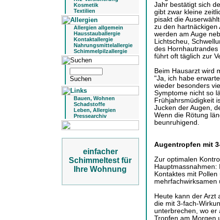
Jahr bestätigt sich d
Kosmetik
Textilien
gibt zwar kleine zeit
pisakt die Auserwähl
zu den hartnäckigen 
Allergien allgemein
werden am Auge nebs
Hausstauballergie
Kontaktallergie
Lichtscheu, Schwell
Nahrungsmittelallergie
des Hornhautrandes o
Schimmelpilzallergie
führt oft täglich zu
Beim Hausarzt wird m
"Ja, ich habe erwart
wieder besonders vie
Symptome nicht so lä
Bauen, Wohnen
Frühjahrsmüdigkeit is
Schadstoffe
Jucken der Augen, de
Leben, Allergien
Wenn die Rötung länge
Pressearchiv
beunruhigend.
Augentropfen mit 
einfacher
Zur optimalen Kontro
Schimmeltest für
Hauptmassnahmen: D
Ihre Wohnung
Kontaktes mit Pollen
mehrfachwirksamen u
Heute kann der Arzt 
die mit 3-fach-Wirkun
unterbrechen, wo er a
Tropfen am Morgen u