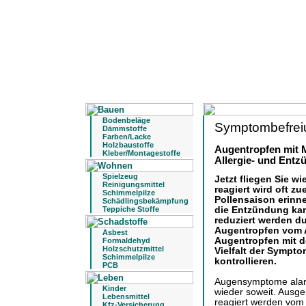
Bodenbeläge
Symptombefrei
Dämmstoffe
Farben/Lacke
Holzbaustoffe
Augentropfen mit 
Kleber/Montagestoffe
Allergie- und Ent
Spielzeug
Jetzt fliegen Sie wi
Reinigungsmittel
reagiert wird oft 
Schimmelpilze
Pollensaison erinn
Schädlingsbekämpfung
die Entzündung kan
Teppiche Stoffe
reduziert werden 
Augentropfen vom A
Asbest
Augentropfen mit d
Formaldehyd
Holzschutzmittel
Vielfalt der Sympt
Schimmelpilze
kontrollieren.
PCB
Augensymptome alarmi
Kinder
wieder soweit. Ausge
Lebensmittel
reagiert werden vom 
Kfz-Versicherung